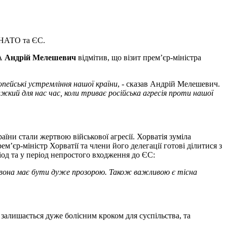
о НАТО та ЄС.
МА
Андрій Мелешевич
відмітив, що візит прем’єр-міністра
пейські устремління нашої країни
, - сказав Андрій Мелешевич.
кий для нас час, коли триває російська агресія проти нашої
аїни стали жертвою військової агресії. Хорватія зуміла
м’єр-міністр Хорватії та члени його делегації готові ділитися з
іод та у період непростого входження до ЄС:
 і вона має бути дуже прозорою. Також важливою є тісна
і залишається дуже болісним кроком для суспільства, та