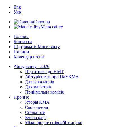
Eng
Укр
Головна
Мапа сайту
Головна
Контакти
Підтримати Могилянку
Новини
Календар подій
Абітурієнту - 2026
Підготовка до НМТ
Абітурієнтам про НаУКМА
Для бакалаврів
Для магістрів
Приймальна комісія
Про нас
Історія КМА
Сьогодення
Спільноти
Вчена рада
Міжнародне співробітництво