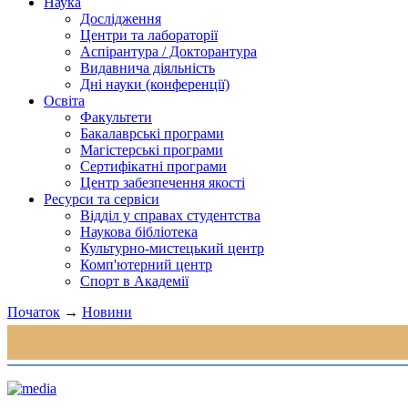
Наука
Дослідження
Центри та лабораторії
Аспірантура / Докторантура
Видавнича діяльність
Дні науки (конференції)
Освіта
Факультети
Бакалаврські програми
Магістерські програми
Сертифікатні програми
Центр забезпечення якості
Ресурси та сервіси
Відділ у справах студентства
Наукова бібліотека
Культурно-мистецький центр
Комп'ютерний центр
Спорт в Академії
Початок
→
Новини