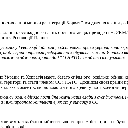
д пост-воєнної мирної реінтеграції Хорватії, входження країни д
е не залишилося жодного навіть стоячого місця, президент НаУК
ічниця Революції Гідності.
часть у Революції Гідності, відстоюючи права українців та євро
щоб у країні тривали реформи та відбувалися зміни. У такий важ
, а також входження країни до ЄС і НАТО є особливо актуальним
.
 Україна та Хорватія мають багато спільного, оскільки обидві кр
 території та стати членом ЄС і НАТО. Досвідом своєї країни пре
 кілька моментів, які допомогли його країні у пост-воєнний пер
ажливу роль відіграє постійна комунікація влади з суспільством,
та міжнародного контекстів, як от у випадку з ЄС
.
важливим також було прийняття закону про амністію, хоч це було 
я шість років.