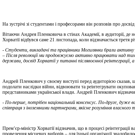
На зустрічі зі студентами і професорами він розповів про досві
Вітаючи Андрея Пленковича в стінах Академії, в аудиторії, д
Хорватії відбувся саме 21 листопада, коли відзначається третя р
-
Студенти, викладачі та працівники Могилянки брали активну у
–
Після революції ми продовжуємо активно працювати над тим, 
держави, досвід Хорватії у питанні післявоєнної реінтеграції
Андрей Пленкович у своєму виступі перед аудиторією сказав, що
подолати наслідки війни, відвоювати та реінтегрувати окуповані
представниками української влади. Андрей Пленкович відзначив
-
По-перше, потрібен національний консенсус. По-друге, дуже в
співпраця з іноземними партнерами, якісне розуміння власного 
Прем’єр-міністр Хорватії відзначив, що в процесі реінтеграції 
проведення місцевих виборів – для їхньої організації знадобилос