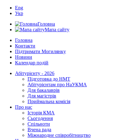
Eng
Укр
Головна
Мапа сайту
Головна
Контакти
Підтримати Могилянку
Новини
Календар подій
Абітурієнту - 2026
Підготовка до НМТ
Абітурієнтам про НаУКМА
Для бакалаврів
Для магістрів
Приймальна комісія
Про нас
Історія КМА
Сьогодення
Спільноти
Вчена рада
Міжнародне співробітництво