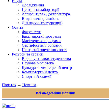
Наука
Дослідження
Центри та лабораторії
Аспірантура / Докторантура
Видавнича діяльність
Дні науки (конференції)
Освіта
Факультети
Бакалаврські програми
Магістерські програми
Сертифікатні програми
Центр забезпечення якості
Ресурси та сервіси
Відділ у справах студентства
Наукова бібліотека
Культурно-мистецький центр
Комп'ютерний центр
Спорт в Академії
Початок
→
Новини
Всі академічні новини