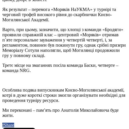
Як результат – перемога «Моряків НаУКМА» у турнірі та
черговий трофей високого рівня до скарбнички Києво-
Могилянської Академії.
Варто, при цьому, зазначити, що хлопці з команди «Бродяги»
проявили справжній клас – центровий «Моряків» отримав
п`яте персональне зауваження у четвертій четверті, і, за
регламентом, повинен був покинути гру, однак срібні призери
Меморіалу Сотули наполягли, щоб Могилянці продовжили
гру у повному складі.
Третє місце на змаганнях посіла команда Баски, четверте –
команда NRG.
Особлива подяка випускникам Києво-Могилянської академії,
котрі в дуже короткі строки змогли організувати необхідні для
проведення турніру ресурси.
Ми переконані – пам’ять про Анатолія Миколайовича буде
жити.
f
Share