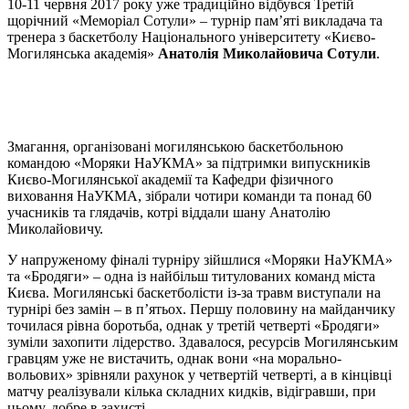
10-11 червня 2017 року уже традиційно відбувся Третій
щорічний «Меморіал Сотули» – турнір пам’яті викладача та
тренера з баскетболу Національного університету «Києво-
Могилянська академія»
Анатолія Миколайовича Сотули
.
Змагання, організовані могилянською баскетбольною
командою «Моряки НаУКМА» за підтримки випускників
Києво-Могилянської академії та Кафедри фізичного
виховання НаУКМА, зібрали чотири команди та понад 60
учасників та глядачів, котрі віддали шану Анатолію
Миколайовичу.
У напруженому фіналі турніру зійшлися «Моряки НаУКМА»
та «Бродяги» – одна із найбільш титулованих команд міста
Києва. Могилянські баскетболісти із-за травм виступали на
турнірі без замін – в п’ятьох. Першу половину на майданчику
точилася рівна боротьба, однак у третій четверті «Бродяги»
зуміли захопити лідерство. Здавалося, ресурсів Могилянським
гравцям уже не вистачить, однак вони «на морально-
вольових» зрівняли рахунок у четвертій четверті, а в кінцівці
матчу реалізували кілька складних кидків, відігравши, при
цьому, добре в захисті.