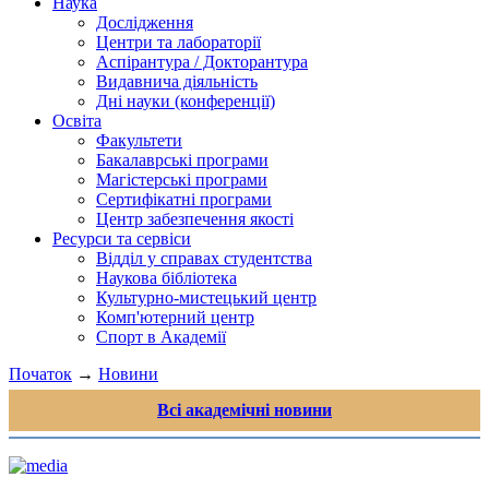
Наука
Дослідження
Центри та лабораторії
Аспірантура / Докторантура
Видавнича діяльність
Дні науки (конференції)
Освіта
Факультети
Бакалаврські програми
Магістерські програми
Сертифікатні програми
Центр забезпечення якості
Ресурси та сервіси
Відділ у справах студентства
Наукова бібліотека
Культурно-мистецький центр
Комп'ютерний центр
Спорт в Академії
Початок
→
Новини
Всі академічні новини