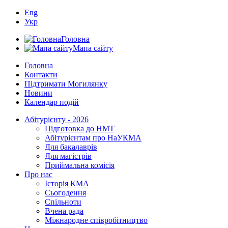
Eng
Укр
Головна
Мапа сайту
Головна
Контакти
Підтримати Могилянку
Новини
Календар подій
Абітурієнту - 2026
Підготовка до НМТ
Абітурієнтам про НаУКМА
Для бакалаврів
Для магістрів
Приймальна комісія
Про нас
Історія КМА
Сьогодення
Спільноти
Вчена рада
Міжнародне співробітництво