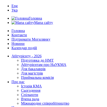
Eng
Укр
Головна
Мапа сайту
Головна
Контакти
Підтримати Могилянку
Новини
Календар подій
Абітурієнту - 2026
Підготовка до НМТ
Абітурієнтам про НаУКМА
Для бакалаврів
Для магістрів
Приймальна комісія
Про нас
Історія КМА
Сьогодення
Спільноти
Вчена рада
Міжнародне співробітництво