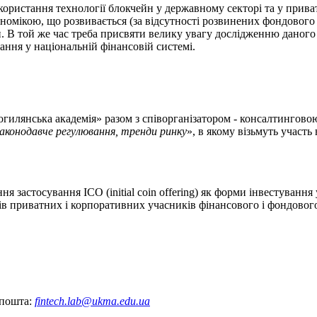
використання технології блокчейн у державному секторі та у при
ономікою, що розвивається (за відсутності розвинених фондового
. В той же час треба присвяти велику увагу дослідженню даного
ння у національній фінансовій системі.
илянська академія» разом з співорганізатором - консалтинговою
 законодавче регулювання, тренди ринку
», в якому візьмуть участ
застосування ICO (initial coin offering) як форми інвестування 
сів приватних і корпоративних учасників фінансового і фондово
 пошта:
fintech.lab@ukma.edu.ua