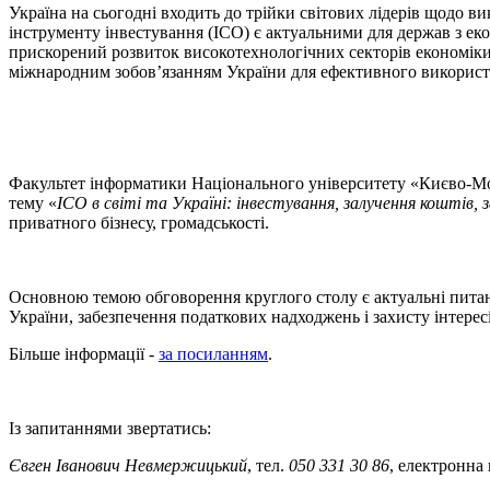
Україна на сьогодні входить до трійки світових лідерів щодо 
інструменту інвестування (ICO) є актуальними для держав з ек
прискорений розвиток високотехнологічних секторів економіки
міжнародним зобов’язанням України для ефективного використа
Факультет інформатики Національного університету «Києво-Мог
тему «
ICO в світі та Україні: інвестування, залучення коштів,
приватного бізнесу, громадськості.
Основною темою обговорення круглого столу є актуальні питання 
України, забезпечення податкових надходжень і захисту інтере
Більше інформації -
за посиланням
.
Із запитаннями звертатись:
Євген Іванович Невмержицький
, тел.
050 331 30 86
, електронна