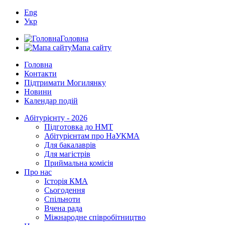
Eng
Укр
Головна
Мапа сайту
Головна
Контакти
Підтримати Могилянку
Новини
Календар подій
Абітурієнту - 2026
Підготовка до НМТ
Абітурієнтам про НаУКМА
Для бакалаврів
Для магістрів
Приймальна комісія
Про нас
Історія КМА
Сьогодення
Спільноти
Вчена рада
Міжнародне співробітництво