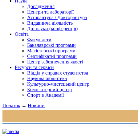
Наука
Дослідження
Центри та лабораторії
Аспірантура / Докторантура
Видавнича діяльність
Дні науки (конференції)
Освіта
Факультети
Бакалаврські програми
Магістерські програми
Сертифікатні програми
Центр забезпечення якості
Ресурси та сервіси
Відділ у справах студентства
Наукова бібліотека
Культурно-мистецький центр
Комп'ютерний центр
Спорт в Академії
Початок
→
Новини