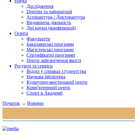
Наука
Дослідження
Центри та лабораторії
Аспірантура / Докторантура
Видавнича діяльність
Дні науки (конференції)
Освіта
Факультети
Бакалаврські програми
Магістерські програми
Сертифікатні програми
Центр забезпечення якості
Ресурси та сервіси
Відділ у справах студентства
Наукова бібліотека
Культурно-мистецький центр
Комп'ютерний центр
Спорт в Академії
Початок
→
Новини