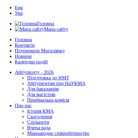
Eng
Укр
Головна
Мапа сайту
Головна
Контакти
Підтримати Могилянку
Новини
Календар подій
Абітурієнту - 2026
Підготовка до НМТ
Абітурієнтам про НаУКМА
Для бакалаврів
Для магістрів
Приймальна комісія
Про нас
Історія КМА
Сьогодення
Спільноти
Вчена рада
Міжнародне співробітництво