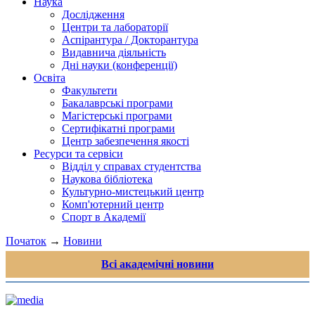
Наука
Дослідження
Центри та лабораторії
Аспірантура / Докторантура
Видавнича діяльність
Дні науки (конференції)
Освіта
Факультети
Бакалаврські програми
Магістерські програми
Сертифікатні програми
Центр забезпечення якості
Ресурси та сервіси
Відділ у справах студентства
Наукова бібліотека
Культурно-мистецький центр
Комп'ютерний центр
Спорт в Академії
Початок
→
Новини
Всі академічні новини