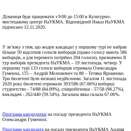
Дільниця буде працювати з 9:00 до 15:00 в Культурно-
мистецькому центрі НаУКМА. Відповідний Наказ НаУКМА
підписано 12.11.2020.
У зв’язку з тим, що жоден кандидат у першому турі не набрав
більше 50 відсотків голосів виборців (право голосу мають 586
виборців, а для перемоги потрібно 294 голоси), призначено ІІ
тур виборів президента НаУКМА – 19 листопада, четвер. У
першому турі 133 голоси виборців отримала Олександра
Гуменна, 155 – Андрій Мелешевич та 88 – Тетяна Ярошенко.
Три бюлетені були визнані недійсними. Загалом 11 листопада
2020 року бюлетені отримали 393/586 (67.06%) виборці:
студентство - 74/88 (84.09%), співробітники - 57/58 (98.27%),
викладачі - 262/440 (59.54%). Загальна явка склала 67.06%.
Програма кандидатки
на посаду президента НаУКМА
Олександри Гуменної.
Програма кандидата
на посаду президента НаУКМА Андрія