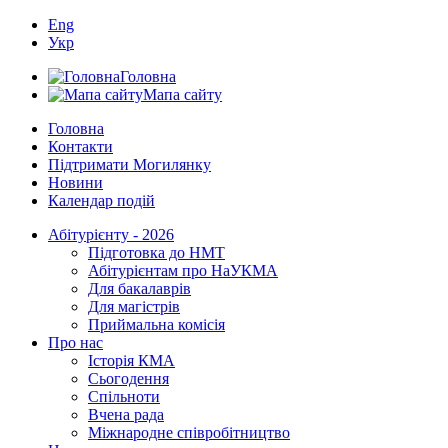
Eng
Укр
Головна
Мапа сайту
Головна
Контакти
Підтримати Могилянку
Новини
Календар подій
Абітурієнту - 2026
Підготовка до НМТ
Абітурієнтам про НаУКМА
Для бакалаврів
Для магістрів
Приймальна комісія
Про нас
Історія КМА
Сьогодення
Спільноти
Вчена рада
Міжнародне співробітництво