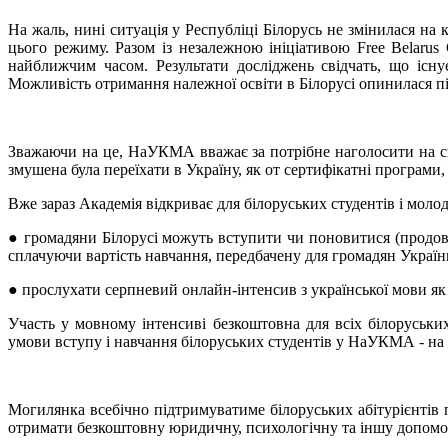
На жаль, нині ситуація у Республіці Білорусь не змінилася на
цього режиму. Разом із незалежною ініціативою Free Belaru
найближчим часом. Результати досліджень свідчать, що існ
Можливість отримання належної освіти в Білорусі опинилася пі
Зважаючи на це, НаУКМА вважає за потрібне наголосити на сво
змушена була переїхати в Україну, як от сертифікатні програми
Вже зараз Академія відкриває для білоруських студентів і моло
● громадяни Білорусі можуть вступити чи поновитися (продов
сплачуючи вартість навчання, передбачену для громадян Україн
● прослухати серпневий онлайн-інтенсив з української мови як 
Участь у мовному інтенсиві безкоштовна для всіх білоруськ
умови вступу і навчання білоруських студентів у НаУКМА - на
Могилянка всебічно підтримуватиме білоруських абітурієнтів п
отримати безкоштовну юридичну, психологічну та іншу допомог