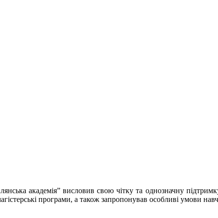
нська академія” висловив свою чітку та однозначну підтримку с
і магістерські програми, а також запропонував особливі умови нав