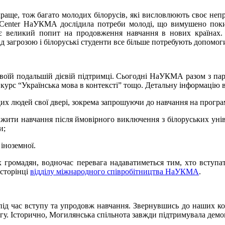
 краще, тож багато молодих білорусів, які висловлюють своє не
s Center НаУКМА дослідила потреби молоді, що вимушено поки
ує великий попит на продовження навчання в нових країнах.
д загрозою і білоруські студенти все більше потребують допомог
їй подальшій дієвій підтримці. Сьогодні НаУКМА разом з партн
, курс “Українська мова в контексті” тощо. Детальну інформацію
дих людей свої двері, зокрема запрошуючи до навчання на програм
жити навчання після ймовірного виключення з білоруських унів
и;
іноземної.
их громадян, водночас перевага надаватиметься тим, хто вступ
 сторінці
відділу міжнародного співробітництва НаУКМА
.
ід час вступу та упродовж навчання. Звернувшись до наших колег
у. Історично, Могилянська спільнота завжди підтримувала демок