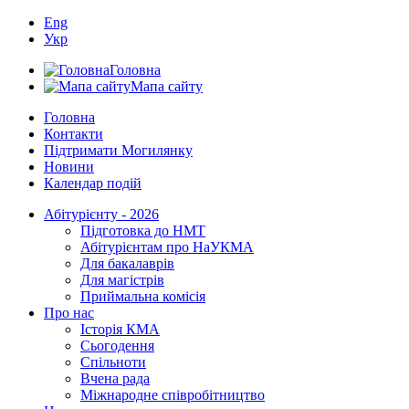
Eng
Укр
Головна
Мапа сайту
Головна
Контакти
Підтримати Могилянку
Новини
Календар подій
Абітурієнту - 2026
Підготовка до НМТ
Абітурієнтам про НаУКМА
Для бакалаврів
Для магістрів
Приймальна комісія
Про нас
Історія КМА
Сьогодення
Спільноти
Вчена рада
Міжнародне співробітництво