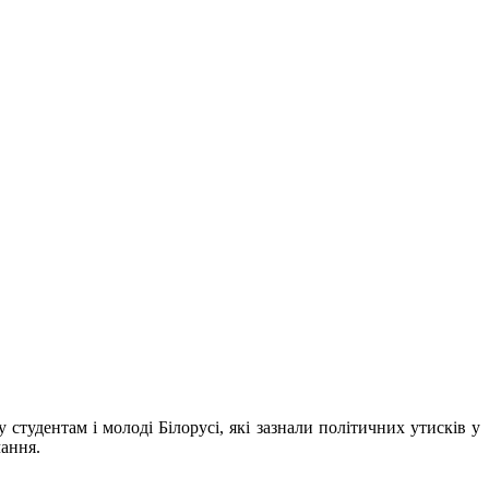
тудентам і молоді Білорусі, які зазнали політичних утисків у
чання.