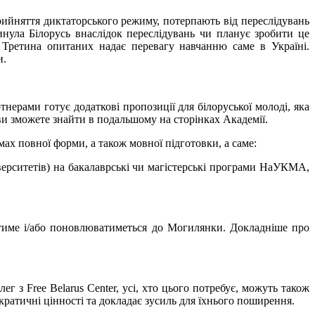
прийняття диктаторського режиму, потерпають від переслідувань
нула Білорусь внаслідок переслідувань чи планує зробити це
 Третина опитаних надає перевагу навчанню саме в Україні.
и.
ерами готує додаткові пропозиції для білоруської молоді, яка
 ви зможете знайти в подальшому на сторінках Академії.
ах повної форми, а також мовної підготовки, а саме:
ерситетів) на бакалаврські чи магістерські програми НаУКМА,
атиме і/або поновлюватиметься до Могилянки. Докладніше про
 з Free Belarus Center, усі, хто цього потребує, можуть також
ратичні цінності та докладає зусиль для їхнього поширення.