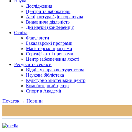
Наука
Дослідження
Центри та лабораторії
Аспірантура / Докторантура
Видавнича діяльність
Дні науки (конференції)
Освіта
Факультети
Бакалаврські програми
Магістерські програми
Сертифікатні програми
Центр забезпечення якості
Ресурси та сервіси
Відділ у справах студентства
Наукова бібліотека
Культурно-мистецький центр
Комп'ютерний центр
Спорт в Академії
Початок
→
Новини