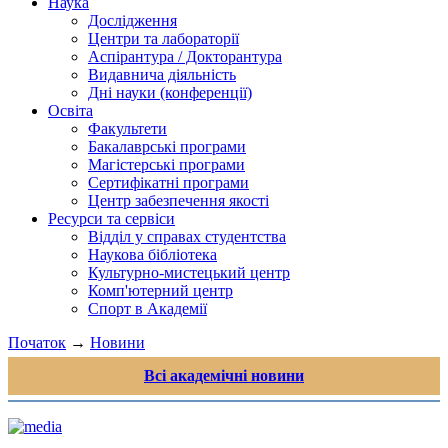
Наука
Дослідження
Центри та лабораторії
Аспірантура / Докторантура
Видавнича діяльність
Дні науки (конференції)
Освіта
Факультети
Бакалаврські програми
Магістерські програми
Сертифікатні програми
Центр забезпечення якості
Ресурси та сервіси
Відділ у справах студентства
Наукова бібліотека
Культурно-мистецький центр
Комп'ютерний центр
Спорт в Академії
Початок
→
Новини
Всі академічні новини