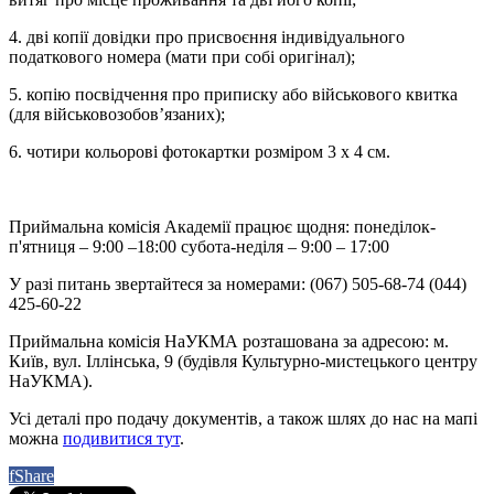
4. дві копії довідки про присвоєння індивідуального
податкового номера (мати при собі оригінал);
5. копію посвідчення про приписку або військового квитка
(для військовозобов’язаних);
6. чотири кольорові фотокартки розміром 3 х 4 см.
Приймальна комісія Академії працює щодня: понеділок-
п'ятниця – 9:00 –18:00 субота-неділя – 9:00 – 17:00
У разі питань звертайтеся за номерами: (067) 505-68-74 (044)
425-60-22
Приймальна комісія НаУКМА розташована за адресою: м.
Київ, вул. Іллінська, 9 (будівля Культурно-мистецького центру
НаУКМА).
Усі деталі про подачу документів, а також шлях до нас на мапі
можна
подивитися тут
.
f
Share