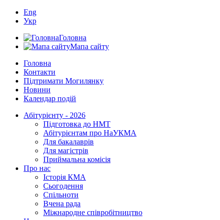
Eng
Укр
Головна
Мапа сайту
Головна
Контакти
Підтримати Могилянку
Новини
Календар подій
Абітурієнту - 2026
Підготовка до НМТ
Абітурієнтам про НаУКМА
Для бакалаврів
Для магістрів
Приймальна комісія
Про нас
Історія КМА
Сьогодення
Спільноти
Вчена рада
Міжнародне співробітництво