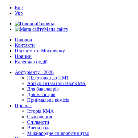
Eng
Укр
Головна
Мапа сайту
Головна
Контакти
Підтримати Могилянку
Новини
Календар подій
Абітурієнту - 2026
Підготовка до НМТ
Абітурієнтам про НаУКМА
Для бакалаврів
Для магістрів
Приймальна комісія
Про нас
Історія КМА
Сьогодення
Спільноти
Вчена рада
Міжнародне співробітництво