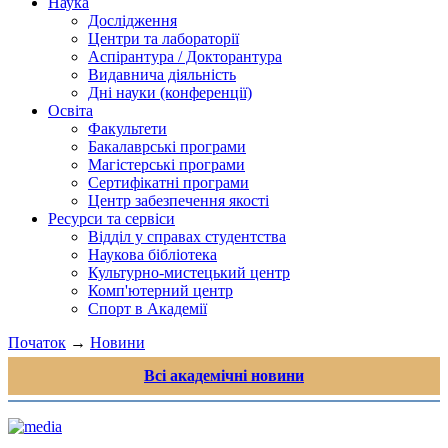
Наука
Дослідження
Центри та лабораторії
Аспірантура / Докторантура
Видавнича діяльність
Дні науки (конференції)
Освіта
Факультети
Бакалаврські програми
Магістерські програми
Сертифікатні програми
Центр забезпечення якості
Ресурси та сервіси
Відділ у справах студентства
Наукова бібліотека
Культурно-мистецький центр
Комп'ютерний центр
Спорт в Академії
Початок
→
Новини
Всі академічні новини