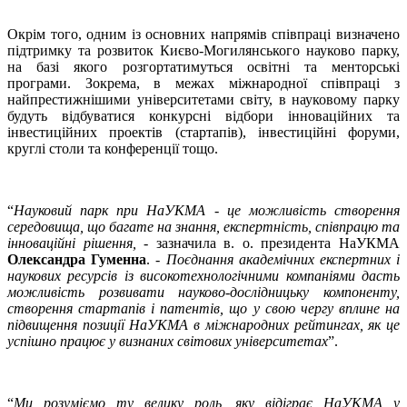
Окрім того, одним із основних напрямів співпраці визначено
підтримку та розвиток Києво-Могилянського науково парку,
на базі якого розгортатимуться освітні та менторські
програми. Зокрема, в межах міжнародної співпраці з
найпрестижнішими університетами світу, в науковому парку
будуть відбуватися конкурсні відбори інноваційних та
інвестиційних проектів (стартапів), інвестиційні форуми,
круглі столи та конференції тощо.
“
Науковий парк при НаУКМА - це можливість створення
середовища, що багате на знання, експертність, співпрацю та
інноваційні рішення,
- зазначила в. о. президента НаУКМА
Олександра Гуменна
. -
Поєднання академічних експертних і
наукових ресурсів із високотехнологічними компаніями дасть
можливість розвивати науково-дослідницьку компоненту,
створення стартапів і патентів, що у свою чергу вплине на
підвищення позиції НаУКМА в міжнародних рейтингах, як це
успішно працює у визнаних світових університетах
”.
“
Ми розуміємо ту велику роль, яку відіграє НаУКМА у