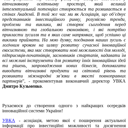
вітчизняному освітньому просторі, який великий
інтелектуальний потенціал створюється та розвивається в
стінах Академії. В той же час ми як Асоціація, що об’єднує
представників інвестиційного ринку, розуміємо тренди,
проблеми та виклики, які створює сьогодення перед
вітчизняною та глобальною економікою, і які потрібно
прикласти зусилля та в яких саме напрямках, щоб успішно ці
виклики приймати. На мою думку, поєднання наших зусиль є
логічним кроком на шляху розвитку сучасної інноваційної
екосистеми, яка має створювати нові можливості для молоді,
підприємців-початківців, засновників стартапів, надавати їм
всі можливі інструменти для розвитку їхніх інноваційних ідей
та рішень, запровадження нових бізнесів, допомагати
виводити вітчизняні продукти на світовий рівень та
розвивати міжнародні зв’язки в якості повноправних
партнерів
”, - прокоментував виконавчий директор УВКА
Дмитро Кузьменко
.
Рухаємося до створення одного з найкращих осередків
інноваційної системи України!
УВКА
- асоціація, метою якої є поширення актуальної
інформації про інвестиційні можливості та досягнення