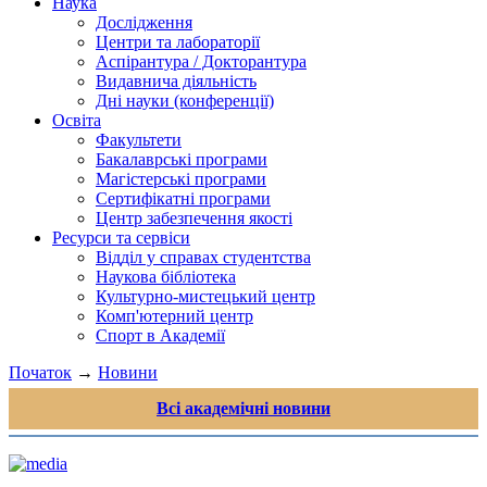
Наука
Дослідження
Центри та лабораторії
Аспірантура / Докторантура
Видавнича діяльність
Дні науки (конференції)
Освіта
Факультети
Бакалаврські програми
Магістерські програми
Сертифікатні програми
Центр забезпечення якості
Ресурси та сервіси
Відділ у справах студентства
Наукова бібліотека
Культурно-мистецький центр
Комп'ютерний центр
Спорт в Академії
Початок
→
Новини
Всі академічні новини