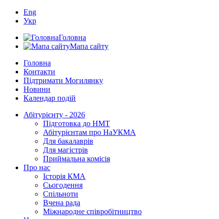
Eng
Укр
Головна
Мапа сайту
Головна
Контакти
Підтримати Могилянку
Новини
Календар подій
Абітурієнту - 2026
Підготовка до НМТ
Абітурієнтам про НаУКМА
Для бакалаврів
Для магістрів
Приймальна комісія
Про нас
Історія КМА
Сьогодення
Спільноти
Вчена рада
Міжнародне співробітництво