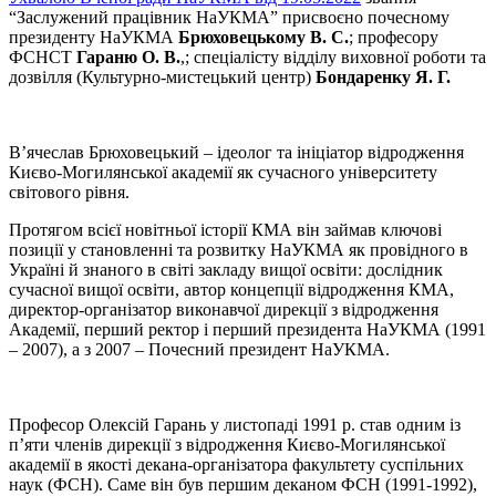
“Заслужений працівник НаУКМА” присвоєно почесному
президенту НаУКМА
Брюховецькому В. С.
; професору
ФСНСТ
Гараню О. В.
,; спеціалісту відділу виховної роботи та
дозвілля (Культурно-мистецький центр)
Бондаренку Я. Г.
В’ячеслав Брюховецький – ідеолог та ініціатор відродження
Києво-Могилянської академії як сучасного університету
світового рівня.
Протягом всієї новітньої історії КМА він займав ключові
позиції у становленні та розвитку НаУКМА як провідного в
Україні й знаного в світі закладу вищої освіти: дослідник
сучасної вищої освіти, автор концепції відродження КМА,
директор-організатор виконавчої дирекції з відродження
Академії, перший ректор і перший президента НаУКМА (1991
– 2007), а з 2007 – Почесний президент НаУКМА.
Професор Олексій Гарань у листопаді 1991 р. став одним із
п’яти членів дирекції з відродження Києво-Могилянської
академії в якості декана-організатора факультету суспільних
наук (ФСН). Саме він був першим деканом ФСН (1991-1992),