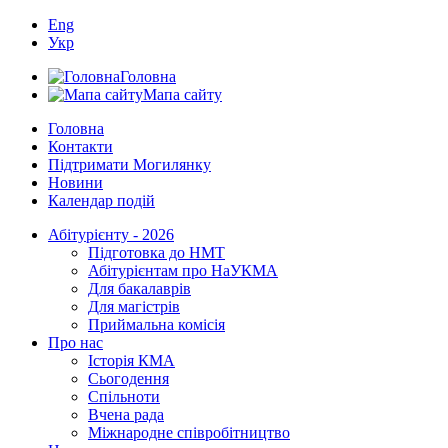
Eng
Укр
Головна
Мапа сайту
Головна
Контакти
Підтримати Могилянку
Новини
Календар подій
Абітурієнту - 2026
Підготовка до НМТ
Абітурієнтам про НаУКМА
Для бакалаврів
Для магістрів
Приймальна комісія
Про нас
Історія КМА
Сьогодення
Спільноти
Вчена рада
Міжнародне співробітництво