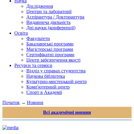
Наука
Дослідження
Центри та лабораторії
Аспірантура / Докторантура
Видавнича діяльність
Дні науки (конференції)
Освіта
Факультети
Бакалаврські програми
Магістерські програми
Сертифікатні програми
Центр забезпечення якості
Ресурси та сервіси
Відділ у справах студентства
Наукова бібліотека
Культурно-мистецький центр
Комп'ютерний центр
Спорт в Академії
Початок
→
Новини
Всі академічні новини