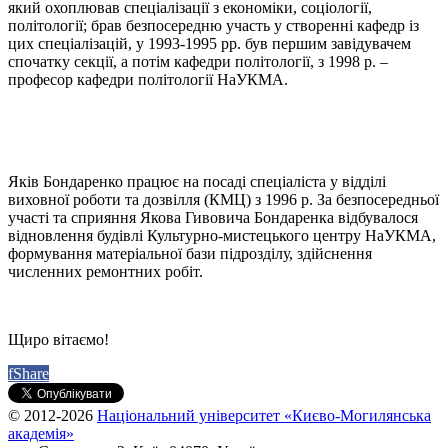
який охоплював спеціалізації з економіки, соціології,
політології; брав безпосередню участь у створенні кафедр із
цих спеціалізацій, у 1993-1995 рр. був першим завідувачем
спочатку секції, а потім кафедри політології, з 1998 р. –
професор кафедри політології НаУКМА.
Яків Бондаренко працює на посаді спеціаліста у відділі
виховної роботи та дозвілля (КМЦ) з 1996 р. За безпосередньої
участі та сприяння Якова Гивовича Бондаренка відбувалося
відновлення будівлі Культурно-мистецького центру НаУКМА,
формування матеріальної бази підрозділу, здійснення
численних ремонтних робіт.
Щиро вітаємо!
f
Share
© 2012-2026
Національний університет «Києво-Могилянська
академія»