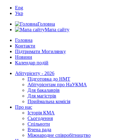
Eng
Укр
Головна
Мапа сайту
Головна
Контакти
Підтримати Могилянку
Новини
Календар подій
Абітурієнту - 2026
Підготовка до НМТ
Абітурієнтам про НаУКМА
Для бакалаврів
Для магістрів
Приймальна комісія
Про нас
Історія КМА
Сьогодення
Спільноти
Вчена рада
Міжнародне співробітництво