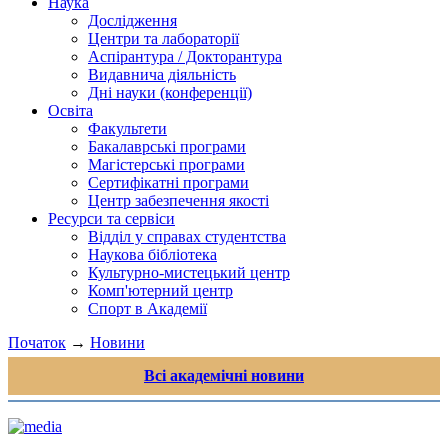
Наука
Дослідження
Центри та лабораторії
Аспірантура / Докторантура
Видавнича діяльність
Дні науки (конференції)
Освіта
Факультети
Бакалаврські програми
Магістерські програми
Сертифікатні програми
Центр забезпечення якості
Ресурси та сервіси
Відділ у справах студентства
Наукова бібліотека
Культурно-мистецький центр
Комп'ютерний центр
Спорт в Академії
Початок
→
Новини
Всі академічні новини