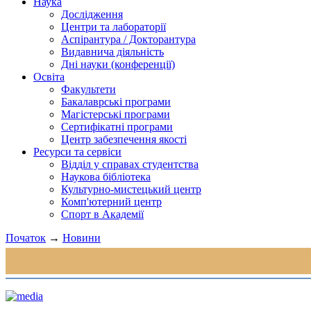
Наука
Дослідження
Центри та лабораторії
Аспірантура / Докторантура
Видавнича діяльність
Дні науки (конференції)
Освіта
Факультети
Бакалаврські програми
Магістерські програми
Сертифікатні програми
Центр забезпечення якості
Ресурси та сервіси
Відділ у справах студентства
Наукова бібліотека
Культурно-мистецький центр
Комп'ютерний центр
Спорт в Академії
Початок
→
Новини