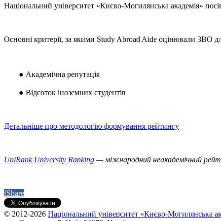
Національний університет «Києво-Могилянська академія» посів 
Основні критерії, за якими Study Abroad Aide оцінювали ЗВО д
●
Академічна репутація
●
Відсоток іноземних студентів
Детальніше про методологію формування рейтингу
UniRank University Ranking
— міжнародний неакадемічний рейтин
f
Share
© 2012-2026
Національний університет «Києво-Могилянська ак