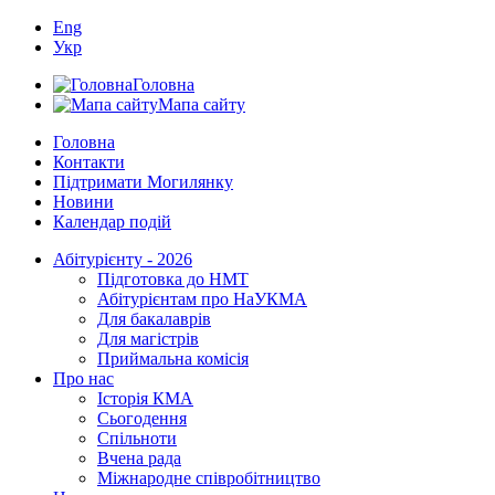
Eng
Укр
Головна
Мапа сайту
Головна
Контакти
Підтримати Могилянку
Новини
Календар подій
Абітурієнту - 2026
Підготовка до НМТ
Абітурієнтам про НаУКМА
Для бакалаврів
Для магістрів
Приймальна комісія
Про нас
Історія КМА
Сьогодення
Спільноти
Вчена рада
Міжнародне співробітництво