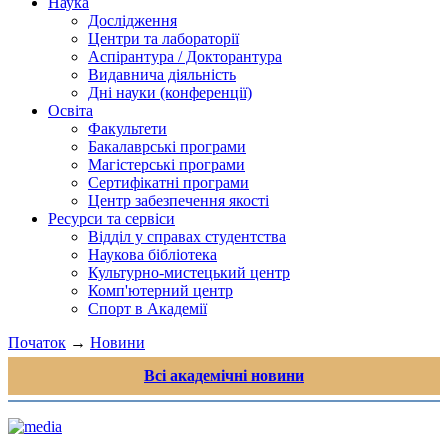
Наука
Дослідження
Центри та лабораторії
Аспірантура / Докторантура
Видавнича діяльність
Дні науки (конференції)
Освіта
Факультети
Бакалаврські програми
Магістерські програми
Сертифікатні програми
Центр забезпечення якості
Ресурси та сервіси
Відділ у справах студентства
Наукова бібліотека
Культурно-мистецький центр
Комп'ютерний центр
Спорт в Академії
Початок
→
Новини
Всі академічні новини