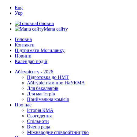
Eng
Укр
Головна
Мапа сайту
Головна
Контакти
Підтримати Могилянку
Новини
Календар подій
Абітурієнту - 2026
Підготовка до НМТ
Абітурієнтам про НаУКМА
Для бакалаврів
Для магістрів
Приймальна комісія
Про нас
Історія КМА
Сьогодення
Спільноти
Вчена рада
Міжнародне співробітництво