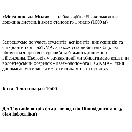
«Могилянська Миля»
— це благодійне бігове змагання,
довжина дистанції якого становить 1 милю (1600 м).
Запрошуємо до участі студентів, аспірантів, випускників та
співробітників НаУКМА, а також усіх любителів бігу, які
піклуються про своє здоров’я та бажають допомогти
військовим. Цьогоріч у рамках події ми збиратимемо кошти на
волонтерський осередок «Взаємодопомога НаУКМА», який
допомагає могилянським захисникам та захисницям.
Коли: 5 листопада о 10:00
Де: Труханів острів (старт неподалік Пішохідного мосту,
біля інфостійки)