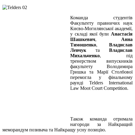
Команда студентів
Факультету правничих наук
Києво-Могилянської академії,
у складі якої були
Анастасія
Шашкевич
,
Анна
Тимошенко
,
Владислав
Левчук
та
Владислав
Михальченко
, під
тренерством випускників
факультету Володимира
Гришка та Марії Столбової
перемогла у фінальному
раунді Telders International
Law Moot Court Competition.
Також команда отримала
нагороди за Найкращий
меморандум позивача та Найкращу усну позицію.