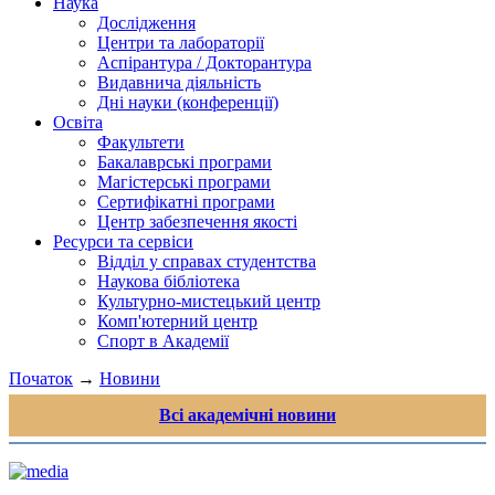
Наука
Дослідження
Центри та лабораторії
Аспірантура / Докторантура
Видавнича діяльність
Дні науки (конференції)
Освіта
Факультети
Бакалаврські програми
Магістерські програми
Сертифікатні програми
Центр забезпечення якості
Ресурси та сервіси
Відділ у справах студентства
Наукова бібліотека
Культурно-мистецький центр
Комп'ютерний центр
Спорт в Академії
Початок
→
Новини
Всі академічні новини