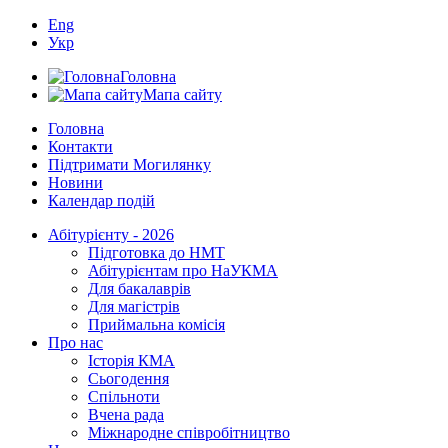
Eng
Укр
Головна
Мапа сайту
Головна
Контакти
Підтримати Могилянку
Новини
Календар подій
Абітурієнту - 2026
Підготовка до НМТ
Абітурієнтам про НаУКМА
Для бакалаврів
Для магістрів
Приймальна комісія
Про нас
Історія КМА
Сьогодення
Спільноти
Вчена рада
Міжнародне співробітництво