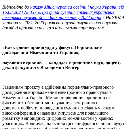
Відповідно до
наказу Міністерства освіти і науки України від
15.03.2024 № 337 «Про фінансування спільних українсько-
німецьких науково-дослідних проєктів у 2024 році»
в НаУКМА
упродовж 2024–2025 років виконуватимуться два науково-
дослідні проєкти спільно з німецькими партнерами:
«Електронне правосуддя у фокусі: Порівняльне
дослідження Німеччини та України»,
науковий керівник — кандидат юридичних наук, доцент,
декан факультету Володимир Венгер.
Завданням проєкту є здійснення порівняльно-правового
дослідження впровадження електронного правосуддя в
Німеччині та Україні. Метою порівняння юридичних і
фактичних обставин застосування електронного
документообігу та проведення судових засідань у режимі
відеоконференції є надання імпульсів для подальшого
розвитку відповідних цифрових можливостей у країнах-
учасницях. Водночас, на основі цієї «цифрової основи» будуть
проводитися подальші дослідження щодо того, чи може і як