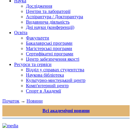
Наука
Дослідження
Центри та лабораторії
Аспірантура / Докторантура
Видавнича діяльність
Дні науки (конференції)
Освіта
Факультети
Бакалаврські програми
Магістерські програми
Сертифікатні програми
Центр забезпечення якості
Ресурси та сервіси
Відділ у справах студентства
Наукова бібліотека
Культурно-мистецький центр
Комп'ютерний центр
Спорт в Академії
Початок
→
Новини
Всі академічні новини