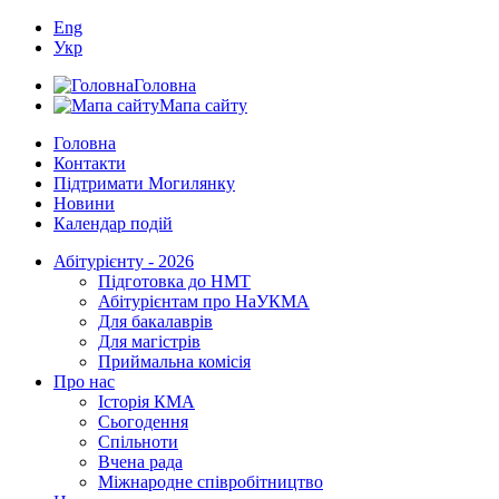
Eng
Укр
Головна
Мапа сайту
Головна
Контакти
Підтримати Могилянку
Новини
Календар подій
Абітурієнту - 2026
Підготовка до НМТ
Абітурієнтам про НаУКМА
Для бакалаврів
Для магістрів
Приймальна комісія
Про нас
Історія КМА
Сьогодення
Спільноти
Вчена рада
Міжнародне співробітництво