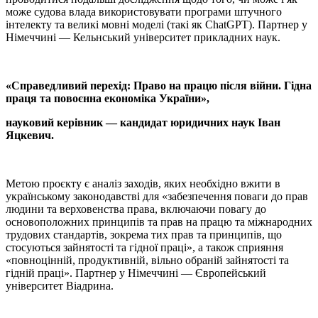
може судова влада використовувати програми штучного
інтелекту та великі мовні моделі (такі як ChatGPT). Партнер у
Німеччині — Кельнський університет прикладних наук.
«Справедливий перехід: Право на працю після війни. Гідна
праця та повоєнна економіка України»,
науковий керівник — кандидат юридичних наук Іван
Яцкевич.
Метою проєкту є аналіз заходів, яких необхідно вжити в
українському законодавстві для «забезпечення поваги до прав
людини та верховенства права, включаючи повагу до
основоположних принципів та прав на працю та міжнародних
трудових стандартів, зокрема тих прав та принципів, що
стосуються зайнятості та гідної праці», а також сприяння
«повноцінній, продуктивній, вільно обраній зайнятості та
гідній праці». Партнер у Німеччині — Європейський
університет Віадрина.