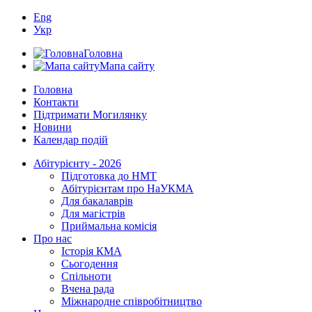
Eng
Укр
Головна
Мапа сайту
Головна
Контакти
Підтримати Могилянку
Новини
Календар подій
Абітурієнту - 2026
Підготовка до НМТ
Абітурієнтам про НаУКМА
Для бакалаврів
Для магістрів
Приймальна комісія
Про нас
Історія КМА
Сьогодення
Спільноти
Вчена рада
Міжнародне співробітництво