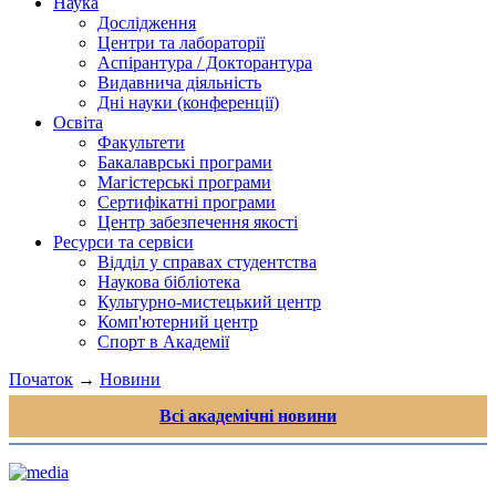
Наука
Дослідження
Центри та лабораторії
Аспірантура / Докторантура
Видавнича діяльність
Дні науки (конференції)
Освіта
Факультети
Бакалаврські програми
Магістерські програми
Сертифікатні програми
Центр забезпечення якості
Ресурси та сервіси
Відділ у справах студентства
Наукова бібліотека
Культурно-мистецький центр
Комп'ютерний центр
Спорт в Академії
Початок
→
Новини
Всі академічні новини