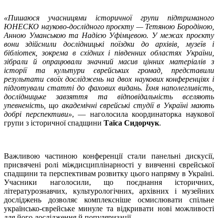
«Пишаюся учасницями історичної групи підтриманого
ЮНЕСКО науково-дослідного проєкту — Тетяною Бородіною,
Анною Уманською та Надією Уфімцевою. У межах проєкту
вони здійснили дослідницькі поїздки до архівів, музеїв і
бібліотек, зокрема в східних і південних областях України,
зібрали й опрацювали значний масив цінних матеріалів з
історії та культури єврейських громад, представили
результати своїх досліджень на двох наукових конференціях і
підготували статті до фахових видань. Їхня наполегливість,
дослідницьке завзяття та відповідальність вселяють
упевненість, що академічні єврейські студії в Україні мають
добрі перспективи»
, — наголосила координаторка наукової
групи з історичної спадщини
Таїса Сидорчук
.
Важливою частиною конференції стали панельні дискусії,
присвячені ролі міждисциплінарності у вивченні єврейської
спадщини та перспективам розвитку цього напряму в Україні.
Учасники наголосили, що поєднання історичних,
літературознавчих, культурологічних, архівних і музейних
досліджень дозволяє комплексніше осмислювати спільне
українсько-єврейське минуле та відкривати нові можливості
для його дослідження й популяризації.