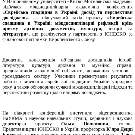
У Національному університеті «Києво-Могилянська академія»
відбулася міждисциплінарна академічна конференція
«Єврейська спадщина в Україні: досвід та перспективи
досліджень»
— підсумковий захід проєкту
«Єврейська
спадщина в Україні: міждисциплінарні рефлексії крізь
призму архівних документів, культури, історії та
літератури»
, що реалізується у партнерстві з ЮНЕСКО за
фінансової підтримки Європейського Союзу.
Дводенна конференція об’єднала дослідників історії,
літератури, культури, архівної та музейної справи,
представників академічної спільноти, державних установ і
громадського сектору. Учасники презентували результати
роботи з вивчення єврейської спадщини України упродовж
року, а також обговорили сучасні міждисциплінарні підходи та
перспективи розвитку цього напряму досліджень.
На відкритті конференції виступили віцепрезидентка
НаУКМА з науково-навчальних студій, керівниця і наукова
директорка проєкту
Ольга Полюхович
, голова
Представництва ЮНЕСКО в Україні професорка
К’яра Децці
Бардескі
, а також координатори наукових груп проєкту
Таїса