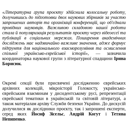
«Літературна група проєкту здійснила колосальну роботу,
долучившись до підготовки двох наукових збірників за участю
запрошених авторів та організації конференцій, що об'єднали
провідних науковців. Важливою складовою нашої роботи
стала й популяризація результатів проєкту через відеоесеї та
публікації в соціальних мережах. Поширення академічних
досліджень має надзвичайно важливе значення, адже формує
підґрунтя для національного взаєморозуміння та осмислення
спільної українсько-єврейської історії»
, — зазначила
координаторка наукової групи з літературної спадщини
Ірина
Борисюк
.
Окремі секції були присвячені дослідженню єврейських
архівних колекцій, мікроісторії Голокосту, українсько-
єврейським взаєминам у дисидентському русі, репрезентації
єврейської тематики в українській та світовій літературі, а
також матеріалам архіву Служби безпеки України. До дискусій
долучилися як дослідники проєкту, так і запрошені експерти,
серед яких
Йосиф Зісельс
,
Андрій Когут
і
Тетяна
Непипенко
.