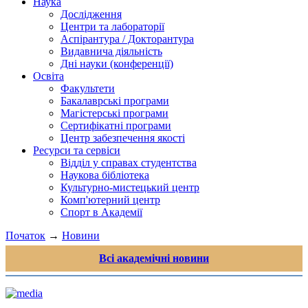
Наука
Дослідження
Центри та лабораторії
Аспірантура / Докторантура
Видавнича діяльність
Дні науки (конференції)
Освіта
Факультети
Бакалаврські програми
Магістерські програми
Сертифікатні програми
Центр забезпечення якості
Ресурси та сервіси
Відділ у справах студентства
Наукова бібліотека
Культурно-мистецький центр
Комп'ютерний центр
Спорт в Академії
Початок
→
Новини
Всі академічні новини