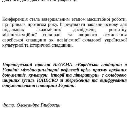
Конференція стала завершальним етапом масштабної роботи,
що тривала протягом року. Її результати заклали основу для
подальших академічних досліджень, розвитку
міжінституційної співпраці та ширшого осмислення
єврейської спадщини як невід’ємної складової української
культурної та історичної спадщини.
Партнерський проєкт НаУКМА «Єврейська спадщина в
Україні: міждисциплінарні рефлексії крізь призму архівних
документів, культури, історії та літератури» є складовою
ширших зусиль ЮНЕСКО зі збереження та оцифрування
документальної спадщини України
.
Фото: Олександра Глибовець