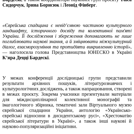
Сидорчук
,
Ірина Борисюк
і
Леонід Фінберг
.
«Єврейська спадщина є невід’ємною частиною культурного
ландшафту, історичного досвіду та колективної пам'яті
України. Її дослідження і збереження допомагають не лише
поглиблювати наукові знання, а й зміцнювати міжкультурний
діалог, взаєморозуміння та протидіяти викривленню історії»
,
— наголосила голова Представництва ЮНЕСКО в Україні
К’яра Децці Бардескі
.
У межах конференції дослідницькі групи представили
результати архівних пошуків, літературознавчих і
культурологічних досліджень, а також напрацювання, створені
в межах проєкту. Зокрема учасники презентували матеріали
для міждисциплінарної колективної монографії та
імагологічного збірника, тематичні зали Віртуального музею
єврейської спадщини України, антологію «Українсько-
єврейські відносини в дисидентському русі», «Хрестоматію
єврейської літератури в Україні», а також інші наукові й
науково-популяризаційні ініціативи.