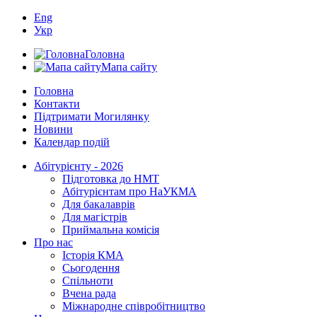
Eng
Укр
Головна
Мапа сайту
Головна
Контакти
Підтримати Могилянку
Новини
Календар подій
Абітурієнту - 2026
Підготовка до НМТ
Абітурієнтам про НаУКМА
Для бакалаврів
Для магістрів
Приймальна комісія
Про нас
Історія КМА
Сьогодення
Спільноти
Вчена рада
Міжнародне співробітництво