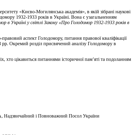
ситету «Києво-Могилянська академія», в якій зібрані наукові
домору 1932-1933 років в Україні. Вона є узагальненням
ор в Україні у світлі Закону «Про Голодомор 1932-1933 років в
ко-правовий аспект Голодомору, питання правової кваліфікації
33 рр. Окремий розділ присвячений аналізу Голодомору в
всіх, хто цікавиться питаннями історичної пам’яті та подоланням
МА, Надзвичайний і Повноважний Посол України