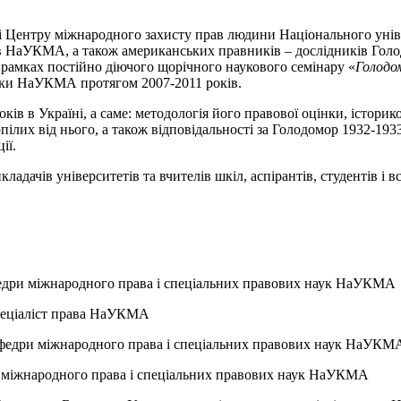
 Центру міжнародного захисту прав людини Національного універ
ів НаУКМА, а також американських правників – дослідників Голо
 рамках постійно діючого щорічного наукового семінару «
Голодом
ауки НаУКМА протягом 2007-2011 років.
ків в Україні, а саме: методологія його правової оцінки, істори
пілих від нього, а також відповідальності за Голодомор 1932-19
ії.
ладачів університетів та вчителів шкіл, аспірантів, студентів і 
афедри міжнародного права і спеціальних правових наук НаУКМА
спеціаліст права НаУКМА
афедри міжнародного права і спеціальних правових наук НаУК
ри міжнародного права і спеціальних правових наук НаУКМА