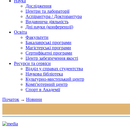
Наука
Дослідження
Центри та лабораторії
Аспірантура / Докторантура
Видавнича діяльність
Дні науки (конференції)
Освіта
Факультети
Бакалаврські програми
Магістерські програми
Сертифікатні програми
Центр забезпечення якості
Ресурси та сервіси
Відділ у справах студентства
Наукова бібліотека
Культурно-мистецький центр
Комп'ютерний центр
Спорт в Академії
Початок
→
Новини