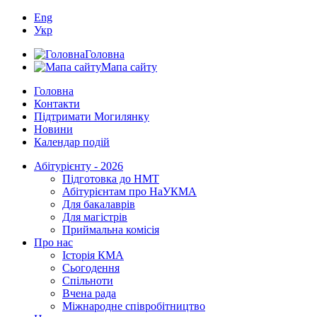
Eng
Укр
Головна
Мапа сайту
Головна
Контакти
Підтримати Могилянку
Новини
Календар подій
Абітурієнту - 2026
Підготовка до НМТ
Абітурієнтам про НаУКМА
Для бакалаврів
Для магістрів
Приймальна комісія
Про нас
Історія КМА
Сьогодення
Спільноти
Вчена рада
Міжнародне співробітництво