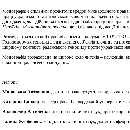
Монографія є спільним проектом кафедри міжнародного права і
праці українською та англійською мовами викладачів і студент
досліджень, які здійснювалися кафедрою міжнародного права в
Україні» і міжнародного права
», що відбувався під час Днів н
Розглядаються складні правові аспекти Голодомору 1932-1933 ро
Голодомору як геноциду, визначення суб’єктів злочину та потер
ширшому контексті радянського геноциду проти української нац
Монографія розрахована на широке коло читачів – науковців, вик
спадщини радянського минулого.
Автори
Мирослава Антонович
, доктор права, доцент, завідувачка к
Катерина Бондар
, магістр права, Гарвардський університет; 
Володимир Василенко
, доктор юридичних наук, профессор к
Галина Журбелюк
, кандидат історичних наук, доцент кафед