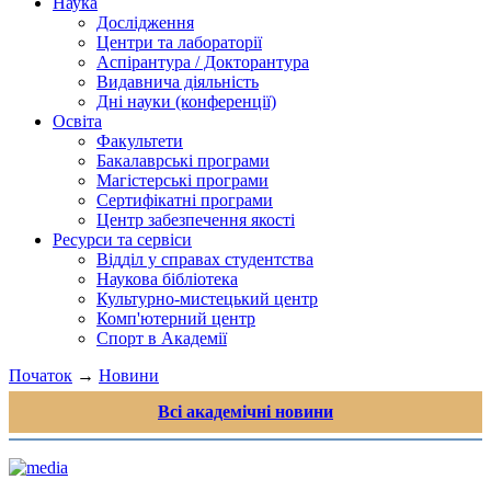
Наука
Дослідження
Центри та лабораторії
Аспірантура / Докторантура
Видавнича діяльність
Дні науки (конференції)
Освіта
Факультети
Бакалаврські програми
Магістерські програми
Сертифікатні програми
Центр забезпечення якості
Ресурси та сервіси
Відділ у справах студентства
Наукова бібліотека
Культурно-мистецький центр
Комп'ютерний центр
Спорт в Академії
Початок
→
Новини
Всі академічні новини