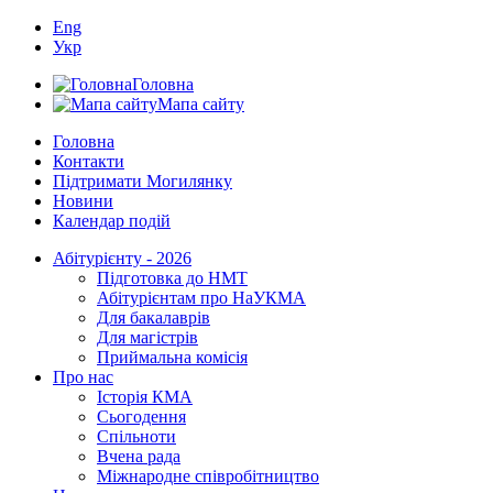
Eng
Укр
Головна
Мапа сайту
Головна
Контакти
Підтримати Могилянку
Новини
Календар подій
Абітурієнту - 2026
Підготовка до НМТ
Абітурієнтам про НаУКМА
Для бакалаврів
Для магістрів
Приймальна комісія
Про нас
Історія КМА
Сьогодення
Спільноти
Вчена рада
Міжнародне співробітництво