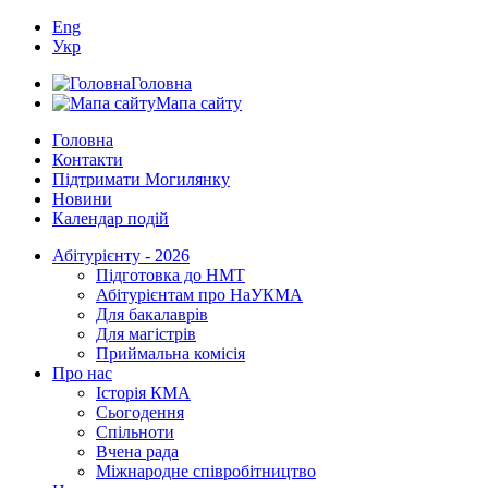
Eng
Укр
Головна
Мапа сайту
Головна
Контакти
Підтримати Могилянку
Новини
Календар подій
Абітурієнту - 2026
Підготовка до НМТ
Абітурієнтам про НаУКМА
Для бакалаврів
Для магістрів
Приймальна комісія
Про нас
Історія КМА
Сьогодення
Спільноти
Вчена рада
Міжнародне співробітництво