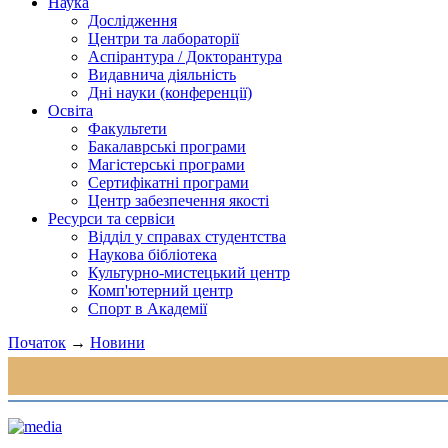
Наука
Дослідження
Центри та лабораторії
Аспірантура / Докторантура
Видавнича діяльність
Дні науки (конференції)
Освіта
Факультети
Бакалаврські програми
Магістерські програми
Сертифікатні програми
Центр забезпечення якості
Ресурси та сервіси
Відділ у справах студентства
Наукова бібліотека
Культурно-мистецький центр
Комп'ютерний центр
Спорт в Академії
Початок
→
Новини