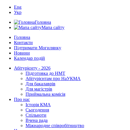
Eng
Укр
Головна
Мапа сайту
Головна
Контакти
Підтримати Могилянку
Новини
Календар подій
Абітурієнту - 2026
Підготовка до НМТ
Абітурієнтам про НаУКМА
Для бакалаврів
Для магістрів
Приймальна комісія
Про нас
Історія КМА
Сьогодення
Спільноти
Вчена рада
Міжнародне співробітництво