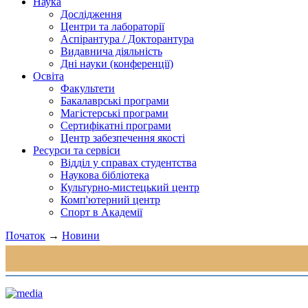
Наука
Дослідження
Центри та лабораторії
Аспірантура / Докторантура
Видавнича діяльність
Дні науки (конференції)
Освіта
Факультети
Бакалаврські програми
Магістерські програми
Сертифікатні програми
Центр забезпечення якості
Ресурси та сервіси
Відділ у справах студентства
Наукова бібліотека
Культурно-мистецький центр
Комп'ютерний центр
Спорт в Академії
Початок
→
Новини