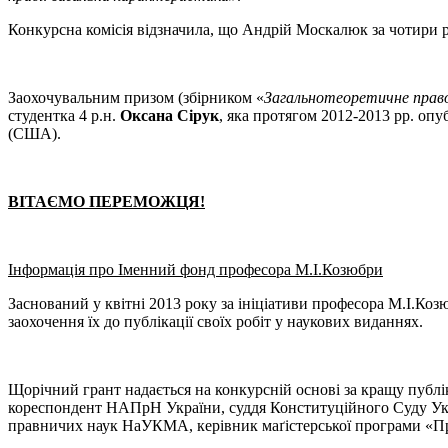
Конкурсна комісія відзначила, що Андрій Москалюк за чотири 
Заохочувальним призом (збірником «
Загальнотеоретичне право
студентка 4 р.н.
Оксана Сірук
, яка протягом 2012-2013 рр. оп
(США).
ВІТАЄМО ПЕРЕМОЖЦЯ!
Інформація про Іменний фонд професора М.І.Козюбри
Заснований у квітні 2013 року за ініціативи професора М.І.Ко
заохочення їх до публікації своїх робіт у наукових виданнях.
Щорічний грант надається на конкурсній основі за кращу публі
кореспондент НАПрН України, суддя Конституційного Суду Укра
правничих наук НаУКМА, керівник маґістерської програми «П