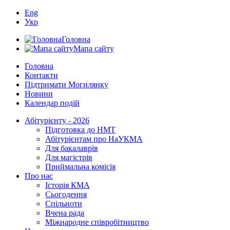
Eng
Укр
Головна
Мапа сайту
Головна
Контакти
Підтримати Могилянку
Новини
Календар подій
Абітурієнту - 2026
Підготовка до НМТ
Абітурієнтам про НаУКМА
Для бакалаврів
Для магістрів
Приймальна комісія
Про нас
Історія КМА
Сьогодення
Спільноти
Вчена рада
Міжнародне співробітництво