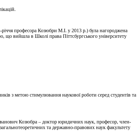
ікацій.
5-річчя професора Козюбри М.І. у 2013 р.) була нагороджена
єю, що вийшла в Школі права Піттсбургського університету
иків з метою стимулювання наукової роботи серед студентів та
 Іванович Козюбра – доктор юридичних наук, професор, член-
 загальнотеоретичних та державно-правових наук факультету