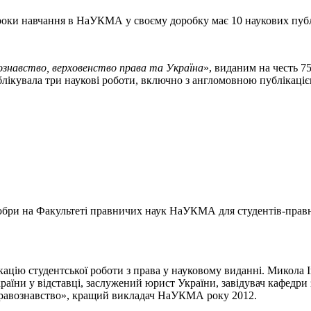
роки навчання в НаУКМА у своєму доробку має 10 наукових публ
знавство, верховенство права та Україна
», виданим на честь 7
ублікувала три наукові роботи, включно з англомовною публікаці
зюбри на Факультеті правничих наук НаУКМА для студентів-правн
кацію студентської роботи з права у науковому виданні. Микола
їни у відставці, заслужений юрист України, завідувач кафедри
равознавство», кращий викладач НаУКМА року 2012.