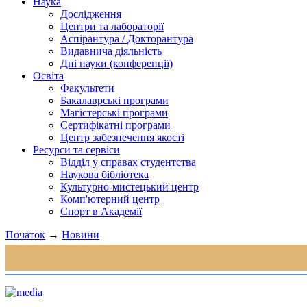
Наука
Дослідження
Центри та лабораторії
Аспірантура / Докторантура
Видавнича діяльність
Дні науки (конференції)
Освіта
Факультети
Бакалаврські програми
Магістерські програми
Сертифікатні програми
Центр забезпечення якості
Ресурси та сервіси
Відділ у справах студентства
Наукова бібліотека
Культурно-мистецький центр
Комп'ютерний центр
Спорт в Академії
Початок
→
Новини