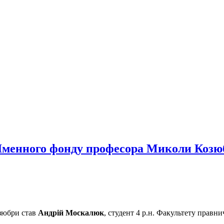
Іменного фонду професора Миколи Козю
зюбри став
Андрій Москалюк
, студент 4 р.н. Факультету правн