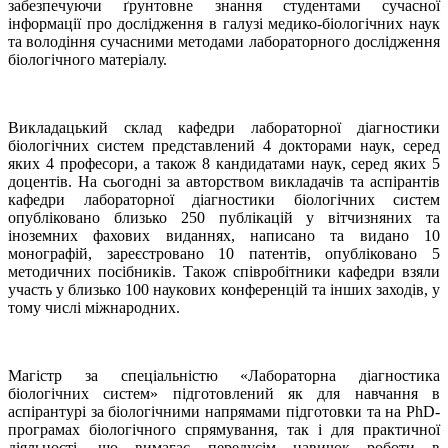
забезпечуючи ґрунтовне знання студентами сучасної
інформації про дослідження в галузі медико-біологічних наук
та володіння сучасними методами лабораторного дослідження
біологічного матеріалу.
Викладацький склад кафедри лабораторної діагностики
біологічних систем представлений 4 докторами наук, серед
яких 4 професори, а також 8 кандидатами наук, серед яких 5
доцентів. На сьогодні за авторством викладачів та аспірантів
кафедри лабораторної діагностики біологічних систем
опубліковано близько 250 публікацій у вітчизняних та
іноземних фахових виданнях,
написано та видано 10
монографій, зареєстровано 10 патентів, опубліковано 5
методичних посібників
. Також співробітники кафедри взяли
участь у близько 100 наукових конференцій та інших заходів, у
тому числі міжнародних.
Магістр за спеціальністю «Лабораторна діагностика
біологічних систем» підготовлений як для навчання в
аспірантурі за біологічними напрямами підготовки та на PhD-
програмах біологічного спрямування, так і для практичної
діяльності, що вимагає передусім навичок роботи в