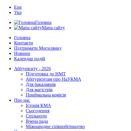
Eng
Укр
Головна
Мапа сайту
Головна
Контакти
Підтримати Могилянку
Новини
Календар подій
Абітурієнту - 2026
Підготовка до НМТ
Абітурієнтам про НаУКМА
Для бакалаврів
Для магістрів
Приймальна комісія
Про нас
Історія КМА
Сьогодення
Спільноти
Вчена рада
Міжнародне співробітництво