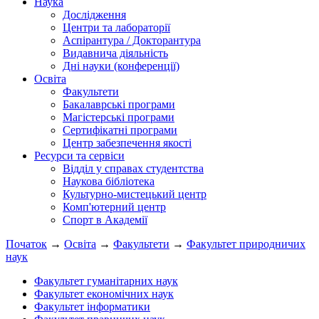
Наука
Дослідження
Центри та лабораторії
Аспірантура / Докторантура
Видавнича діяльність
Дні науки (конференції)
Освіта
Факультети
Бакалаврські програми
Магістерські програми
Сертифікатні програми
Центр забезпечення якості
Ресурси та сервіси
Відділ у справах студентства
Наукова бібліотека
Культурно-мистецький центр
Комп'ютерний центр
Спорт в Академії
Початок
→
Освіта
→
Факультети
→
Факультет природничих
наук
Факультет гуманітарних наук
Факультет економічних наук
Факультет інформатики