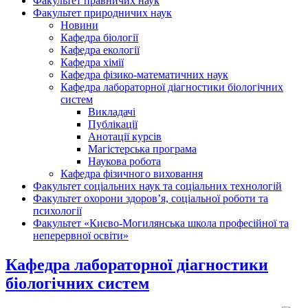
Факультет правничих наук
Факультет природничих наук
Новини
Кафедра біології
Кафедра екології
Кафедра хімії
Кафедра фізико-математичних наук
Кафедра лабораторної діагностики біологічних
систем
Викладачі
Публікації
Анотації курсів
Магістерська програма
Наукова робота
Кафедра фізичного виховання
Факультет соціальних наук та соціальних технологій
Факультет охорони здоров’я, соціальної роботи та
психології
Факультет «Києво-Могилянська школа професійної та
неперервної освіти»
Кафедра лабораторної діагностики
біологічних систем