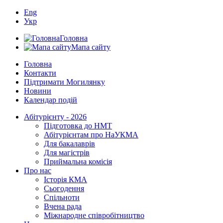
Eng
Укр
Головна
Мапа сайту
Головна
Контакти
Підтримати Могилянку
Новини
Календар подій
Абітурієнту - 2026
Підготовка до НМТ
Абітурієнтам про НаУКМА
Для бакалаврів
Для магістрів
Приймальна комісія
Про нас
Історія КМА
Сьогодення
Спільноти
Вчена рада
Міжнародне співробітництво