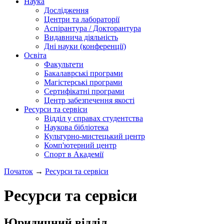
Наука
Дослідження
Центри та лабораторії
Аспірантура / Докторантура
Видавнича діяльність
Дні науки (конференції)
Освіта
Факультети
Бакалаврські програми
Магістерські програми
Сертифікатні програми
Центр забезпечення якості
Ресурси та сервіси
Відділ у справах студентства
Наукова бібліотека
Культурно-мистецький центр
Комп'ютерний центр
Спорт в Академії
Початок
→
Ресурси та сервіси
Ресурси та сервіси
Юридичний відділ