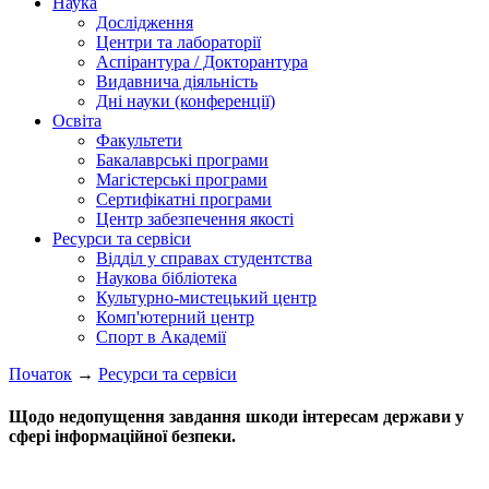
Наука
Дослідження
Центри та лабораторії
Аспірантура / Докторантура
Видавнича діяльність
Дні науки (конференції)
Освіта
Факультети
Бакалаврські програми
Магістерські програми
Сертифікатні програми
Центр забезпечення якості
Ресурси та сервіси
Відділ у справах студентства
Наукова бібліотека
Культурно-мистецький центр
Комп'ютерний центр
Спорт в Академії
Початок
→
Ресурси та сервіси
Щодо недопущення завдання шкоди інтересам держави у
сфері інформаційної безпеки.