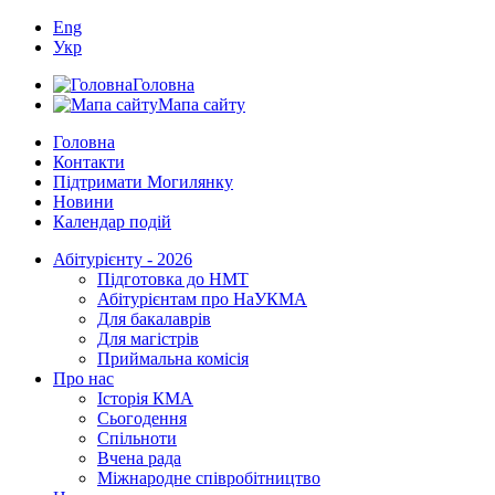
Eng
Укр
Головна
Мапа сайту
Головна
Контакти
Підтримати Могилянку
Новини
Календар подій
Абітурієнту - 2026
Підготовка до НМТ
Абітурієнтам про НаУКМА
Для бакалаврів
Для магістрів
Приймальна комісія
Про нас
Історія КМА
Сьогодення
Спільноти
Вчена рада
Міжнародне співробітництво