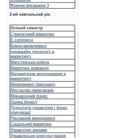
Фізичне виховання 3
2-ий навчальний рік
Осінній семестр
Стратегічний маркетинг
E-commerce
Бренд-менеджмент
Інноваційні технології в
маркетингу
Магістерська робота
Маркетинг взаємодії
Математичне моделювання в
маркетингу
Менеджмент персоналу
Мистецтво переговорів
Міжнародний бізнес
Оцінка бізнесу
Психологія управління і бізнес
комунікації
Рекламний менеджмент
Соціальний маркетинг
Управління змінами
Управлінське консультування