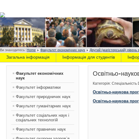
Ви знаходитесь:
Home
Факультет економічних наук
Другий (магістерський) рівень 
Загальна інформація
Інформація для студентів
Інфо
Освітньо-науко
Факультет економічних
наук
Категорія: Спеціальність
Факультет інформатики
Освітньо-наукова прог
Факультет природничих наук
Освітньо-наукова прог
Факультет гуманітарних наук
Факультет соціальних наук і
соціальних технологій
Факультет правничих наук
Факультет охорони здоров`я,