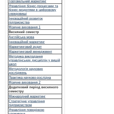
Торговельний маркетинг
Управління бізнес-процесами та
бізнес-моделями в цифровому
середовищі
Інноваційний розвиток
підприємства
Фізичне виховання 1
Весняний семестр
Англійська мова
Інноваційний маркетинг
Маркетинговий аудит
Маркетинговий менеджмент
Методика викладання
управлінських дисциплін у вищій
школ
Методологія наукових
досліджень
Практика науково-дослідна
Фізичне виховання 2
Додатковий період весняного
семестру
Міжнародний маркетинг
Стратегічне управління
підприємством
Управління поведінкою
споживача