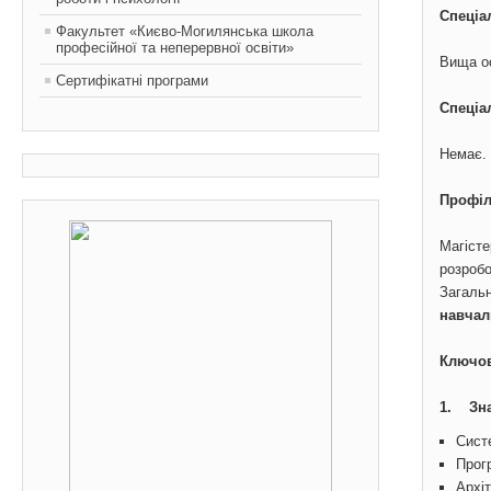
Спеціа
Факультет «Києво-Могилянська школа
професійної та неперервної освіти»
Вища ос
Сертифікатні програми
Спеціа
Немає.
Профіл
Магісте
розробо
Загальн
навчал
Ключов
1. Зна
Систе
Прог
Архі