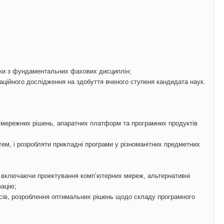
ички з фундаментальних фахових дисциплін;
ртаційного дослідження на здобуття вченого ступеня кандидата наук.
м мережних рішень, апаратних платформ та програмних продуктів
тем, і розробляти прикладні програми у різноманітних предметних
, включаючи проектування комп’ютерних мереж, альтернативні
зацію;
сів, розроблення оптимальних рішень щодо складу програмного