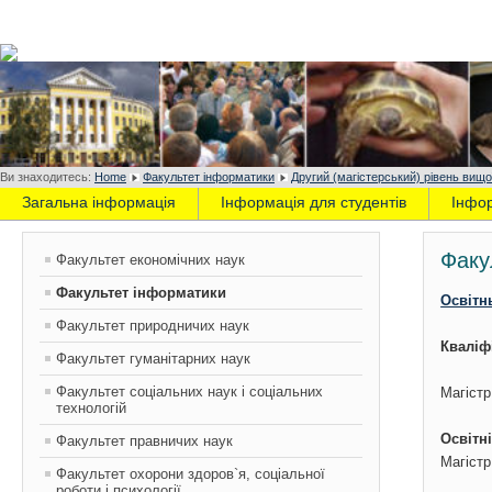
Ви знаходитесь:
Home
Факультет інформатики
Другий (магістерський) рівень вищо
Загальна інформація
Інформація для студентів
Інфо
Факу
Факультет економічних наук
Факультет інформатики
Освітн
Факультет природничих наук
Кваліф
Факультет гуманітарних наук
Факультет соціальних наук і соціальних
Магістр
технологій
Освітні
Факультет правничих наук
Магіст
Факультет охорони здоров`я, соціальної
роботи і психології