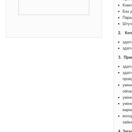
Комп
Баз 
Пара
Штуч
2. Ког
здат
здатн
3. Пра
здатн
здат
прові
умін
обла
умін
умін
варіа
воло
забез
4. Зага