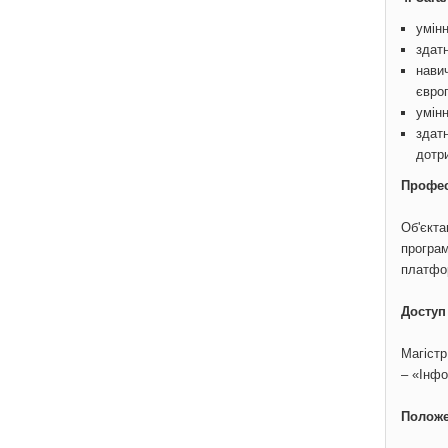
умін
здат
нави
євро
умін
здат
дотр
Профес
Об'єкта
програм
платфор
Доступ
Магіст
– «Інфо
Положе