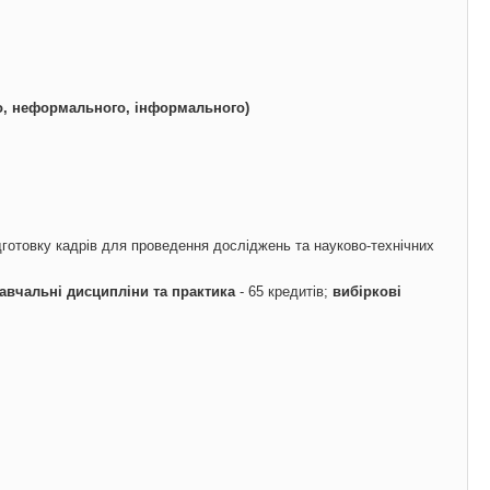
, неформального, ін
формального
)
дготовку кадрів для проведення досліджень та науково-технічних
авчальні дисципліни та
практика
- 65 кредитів;
вибіркові