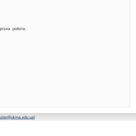
ерська робота.
ster@ukma.edu.ua
)