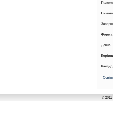
Положе
Вимоги
Заверше
Форма
Денна
Керівн
Кандида
Освітн
© 2011 