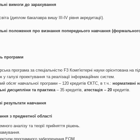
льні вимоги до зарахування
віта (диплом бакалавра вишу III-IV рівня акредитації).
льні положення про визнання попереднього навчання (формального
ь програми
рська програма за спеціальністю F3 Комп'ютерні науки орієнтована на пі
к у галузі проектування та реалізації інформаційних систем.
ий обсяг навчальної програми – 120 кредитів ЄКТС, в т.ч.:
нормативні н
ьні дисципліни та практика
– 35 кредитів,
атестація – 20
кредитів.
і результати навчання
ння з предметної області
много аналізу та теорії прийняття рішень.
рамування.
тектури програмного забезпечення ЕОМ.