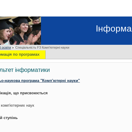
Інформа
ї освіти
Спеціальність F3 Комп'ютерні науки
рмація по програмах
льтет інформатики
ьо-наукова програма "Комп'ютерні науки"
ікація, що присвоюється
 комп'ютерних наук
й ступінь
р