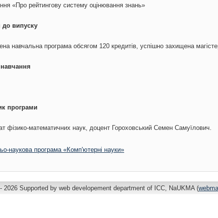
ння «Про рейтингову систему оцінювання знань»
 до випуску
на навчальна програма обсягом 120 кредитів, успішно захищена магіст
 навчання
ик програми
т фізико-математичних наук, доцент Гороховський Семен Самуїлович.
ьо-наукова програма «Комп'ютерні науки»
- 2026 Supported by web developement department of ICC, NaUKMA (
webma