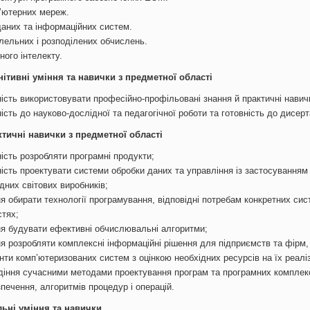
’ютерних мереж.
даних та інформаційних систем.
лельних і розподілених обчислень.
ного інтелекту.
нітивні уміння та навички з предметної області
ність використовувати професійно-профільовані знання й практичні нав
ість до науково-дослідної та педагогічної роботи та готовність до дисе
ктичні навички з предметної області
ість розробляти програмні продукти;
ність проектувати системи обробки даних та управління із застосування
дних світових виробників;
ня обирати технології програмування, відповідні потребам конкретних сис
стях;
ня будувати ефективні обчислювальні алгоритми;
ня розробляти комплексні інформаційні рішення для підприємств та фірм
нти комп’ютеризованих систем з оцінкою необхідних ресурсів на їх реалі
діння сучасними методами проектування програм та програмних комплек
печення, алгоритмів процедур і операцій.
льні уміння та навички