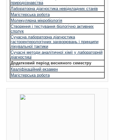
природознавства
Лабораторна діагностика невідкладних станів
Магістерська робота
Молекулярна мікробіологія
Створення і тестування біологічно активних
сполук
Сучасна лабораторна діагностика
гастроентерологічних захворювань і принципи
лікувальної тактики
Сучасні методи аналітичної хімії у лабораторній
діагностиці
Додатковий період весняного семестру
Кваліфікаційний екзамен
Магістерська робота