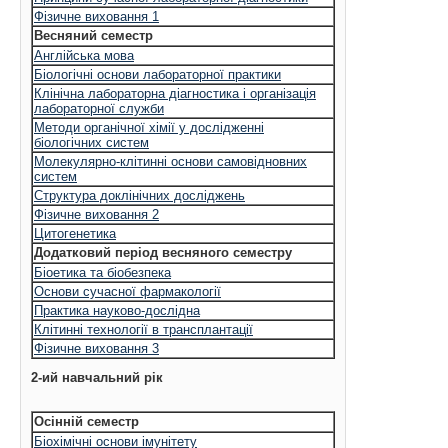
Фізичне виховання 1
Весняний семестр
Англійська мова
Біологічні основи лабораторної практики
Клінічна лабораторна діагностика і організація
лабораторної служби
Методи органічної хімії у дослідженні
біологічних систем
Молекулярно-клітинні основи самовідновних
систем
Структура доклінічних досліджень
Фізичне виховання 2
Цитогенетика
Додатковий період весняного семестру
Біоетика та біобезпека
Основи сучасної фармакології
Практика науково-дослідна
Клітинні технології в трансплантації
Фізичне виховання 3
2-ий навчальний рік
Осінній семестр
Біохімічні основи імунітету