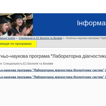
Інформа
 вищої освіти
Спеціальність Е1 Біологія та біохімія
Освітньо-наукова програма "Лабо
рмація по програмах
тньо-наукова програма "Лабораторна діагностика
я: Спеціальність Е1 Біологія та біохімія
ьо-наукова програма "Лабораторна діагностика біологічних систем" (б
о-наукова програма "Лабораторна діагностика біологічних систем" (бі