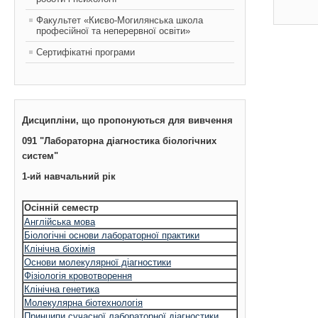
Факультет «Києво-Могилянська школа
професійної та неперервної освіти»
Сертифікатні програми
Дисципліни, що пропонуються для вивчення
091 "Лабораторна діагностика біологічних
систем"
1-ий навчальний рік
Осінній семестр
Англійська мова
Біологічні основи лабораторної практики
Клінічна біохімія
Основи молекулярної діагностики
Фізіологія кровотворення
Клінічна генетика
Молекулярна біотехнологія
Принципи сучасної лабораторної діагностики