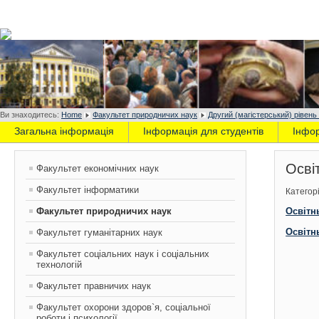
Ви знаходитесь:
Home
Факультет природничих наук
Другий (магістерський) рівень
Загальна інформація
Інформація для студентів
Інфо
Осві
Факультет економічних наук
Факультет інформатики
Категорі
Факультет природничих наук
Освітн
Освітнь
Факультет гуманітарних наук
Факультет соціальних наук і соціальних
технологій
Факультет правничих наук
Факультет охорони здоров`я, соціальної
роботи і психології