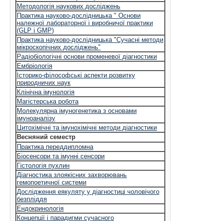
Методологія наукових досліджень
Практика науково-дослідницька " Основи
належної лабораторної і виробничої практики
(GLP і GMP)
Практика науково-дослідницька "Сучасні методи
мікроскопічних досліджень"
Радіобіологічні основи променевої діагностики
Ембріологія
Історико-філософські аспекти розвитку
природничих наук
Клінічна імунологія
Магістерська робота
Молекулярна імуногенетика з основами
імуноаналізу
Цитохімічні та імунохімічні методи діагностики
Весняний семестр
Практика переддипломна
Біосенсори та імунні сенсори
Гістологія пухлин
Діагностика злоякісних захворювань
гемопоетичної системи
Дослідження еякуляту у діагностиці чоловічого
безпліддя
Ендокринологія
Концепції і парадигми сучасного