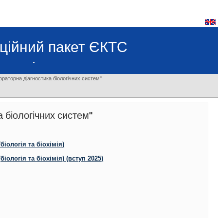
ційний пакет ЄКТС
раторна діагностика біологічних систем"
 біологічних систем"
іологія та біохімія)
ологія та біохімія) (вступ 2025)