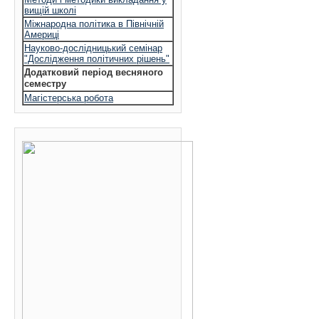
вищій школі
Міжнародна політика в Північній
Америці
Науково-дослідницький семінар
"Дослідження політичних рішень"
Додатковий період весняного
семестру
Магістерська робота