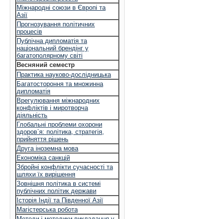
Міжнародні союзи в Європі та
Азії
Прогнозування політичних
процесів
Публічна дипломатія та
національний брендінг у
багатополярному світі
Весняний семестр
Практика науково-дослідницька
Багатостороння та множинна
дипломатія
Врегулювання міжнародних
конфліктів і миротворча
діяльність
Глобальні проблеми охорони
здоров`я: політика, стратегія,
прийняття рішень
Друга іноземна мова
Економіка санкцій
Збройні конфлікти сучасності та
шляхи їх вирішення
Зовнішня політика в системі
публічних політик держави
Історія Індії та Південної Азії
Магістерська робота
Методи і методики викладання у