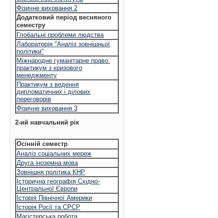
Фізичне виховання 2
Додатковий період весняного
семестру
Глобальні проблеми людства
Лабораторія "Аналіз зовнішньої
політики"
Міжнародне гуманітарне право:
практикум з кризового
менеджменту
Практикум з ведення
дипломатичних і ділових
переговорів
Фізичне виховання 3
2-ий навчальний рік
Осінній семестр
Аналіз соціальних мереж
Друга іноземна мова
Зовнішня політика КНР
Історична географія Східно-
Центральної Європи
Історія Північної Америки
Історія Росії та СРСР
Магістерська робота