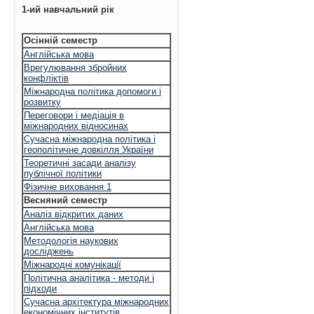
1-ий навчальний рік
Осінній семестр
Англійська мова
Врегулювання збройних
конфліктів
Міжнародна політика допомоги і
розвитку
Переговори і медіація в
міжнародних відносинах
Сучасна міжнародна політика і
геополітичне довкілля України
Теоретичні засади аналізу
публічної політики
Фізичне виховання 1
Весняний семестр
Аналіз відкритих даних
Англійська мова
Методологія наукових
досліджень
Міжнародні комунікації
Політична аналітика - методи і
підходи
Сучасна архітектура міжнародних
економічних інститутів