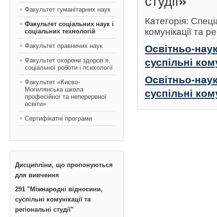
студії»
Факультет гуманітарних наук
Категорія: Спеці
Факультет соціальних наук і
комунікації та ре
соціальних технологій
Факультет правничих наук
Освітньо-нау
Факультет охорони здоров`я,
суспільні кому
соціальної роботи і психології
Освітньо-нау
Факультет «Києво-
Могилянська школа
суспільні кому
професійної та неперервної
освіти»
Сертифікатні програми
Дисципліни, що пропонуються
для вивчення
291 "Міжнародні відносини,
суспільні комунікації та
регіональні студії"