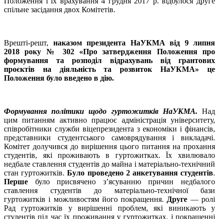
Положення і їх врахування 4 грудня 2017 р. відбулося друге
спільне засідання двох Комітетів.
Врешті-решт,
наказом президента НаУКМА від 9 липня
2018 року № 302 «Про затвердження Положення про
формування та розподіл відрахувань від грантових
проєктів на діяльність та розвиток НаУКМА» це
Положення було введено в дію.
Формування політики щодо гуртожитків НаУКМА.
Над
цим питанням активно працює адміністрація університету,
співробітники служби віцепрезидента з економіки і фінансів,
представники студентського самоврядування і викладачі.
Комітет долучився до вирішення цього питання на прохання
студентів, які проживають в гуртожитках. Їх хвилювало
недбале ставлення студентів до майна і матеріально-технічний
стан гуртожитків.
Було проведено 2 анкетування студентів
.
Перше
було присвячено з’ясуванню причин недбалого
ставлення студентів до матеріально-технічної бази
гуртожитків і можливостям його покращення.
Друге
— ролі
Рад гуртожитків у вирішенні проблем, які виникають у
студентів під час їх проживання у гуртожитках, і покращенні