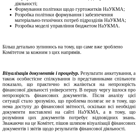
діяльності;
Формування політики щодо гуртожитків НаУКМА;
Розробка політики формування і забезпечення
матеріально-технічних потреб підрозділів НаУКМА;
Розробка моделі управління бюджетом НаУКМА.
Більш детально зупинюсь на тому, що саме вже зроблено
Комітетом за кожним з цих напрямів.
Візуалізація документів і процедур.
Результати анкетування, а
також особистісне спілкування із представниками спільноти
показало, що практично всі жаліються на непрозорість
фінансової діяльності університету. В першу чергу ішлося про
непрозорість фінансових документів. Після аналізу цієї
ситуації стало зрозуміло, що проблема полягає не в тому, що
нема доступу до фінансової звітності, оскільки всі необхідні
документи виставлені на сайті НаУКМА, а в тому, що
розуміння цих документів потребує відповідних знань.
Зважаючи на це Комітет, пішов шляхом візуалізації фінансових
документів і звітів щодо результатів фінансової діяльності.