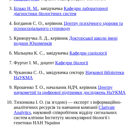
Білько Н. М.
, завідувачка
Кафедри лабораторної
діагностики біологічних систем
Богданов С. О., керівник
Центру психічного здоровя та
психосоціального супроводу
Криворучка Л. Д., керівник
Докторської школи імені
родини Юхименків
Мальцева К. С., завідувачка
Кафедри соціології
Фуртат І. М., доцент
Кафедри
біології
Чуканова С. О., завідувачка сектору
Наукової бібліотеки
НаУКМА
Ярошенко Т. О., начальник НДЧ, керівник
Центру
наукометрії та цифрової підтримки досліджень НаУКМА
Тихонкова І. О. (за згодою) — експерт з інформаційно-
аналітичних ресурсів та навчання компанії
Clarivate
Analytics
, науковий співробітник відділу сигнальних
систем клітини Інституту молекулярної біології і
генетики НАН України