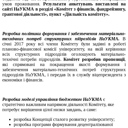
умов проживання.
Результати анкетувань виставлені на
сайті НаУКМА в розділі «Комітет з фінансів, фандрейзингу,
грантової діяльності», пункт «Діяльність комітету».
Розробка політики формування і забезпечення матеріально-
технічних потреб структурних підрозділів НаУКМА.
В
січні 2017 року всі члени Комітету були задіяні в роботі
планово-фінансової комісії університету, на якій керівники
всіх структурних підрозділів оголошують матеріально-
технічні потреби підрозділів.
Комітет розробив пропозиції
,
які спрямовані на покращення якості формування і
забезпечення матеріально-технічних потреб структурних
підрозділів НаУКМА, і передав їх в службу віцепрезидента з
економіки і фінансів.
Розробка моделі управління бюджетом НаУКМА
є
стратегічно важливим напрямом діяльності Комітету, яке
потребує вирішення цілої низки завдань, а саме:
розробка Концепції сталого розвитку університету;
розробка програми формування децентралізованої