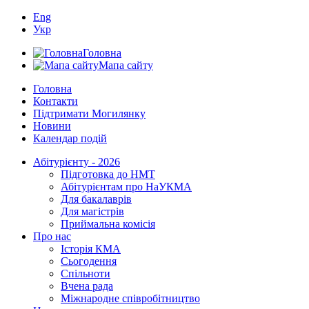
Eng
Укр
Головна
Мапа сайту
Головна
Контакти
Підтримати Могилянку
Новини
Календар подій
Абітурієнту - 2026
Підготовка до НМТ
Абітурієнтам про НаУКМА
Для бакалаврів
Для магістрів
Приймальна комісія
Про нас
Історія КМА
Сьогодення
Спільноти
Вчена рада
Міжнародне співробітництво