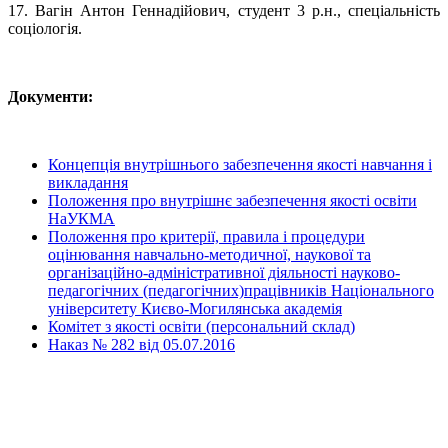
17. Вагін Антон Геннадійович, студент 3 р.н., спеціальність
соціологія.
Документи:
Концепція внутрішнього забезпечення якості навчання і
викладання
Положення про внутрішнє забезпечення якості освіти
НаУКМА
Положення про критерії, правила і процедури
оцінювання навчально-методичної, наукової та
організаційно-адміністративної діяльності науково-
педагогічних (педагогічних)працівників Національного
університету Києво-Могилянська академія
Комітет з якості освіти (персональний склад)
Наказ № 282 від 05.07.2016