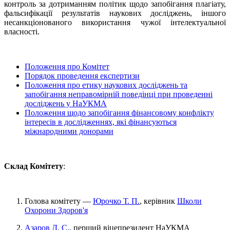
контроль за дотриманням політик щодо запобігання плагіату,
фальсифікації результатів наукових досліджень, іншого
несанкціонованого використання чужої інтелектуальної
власності.
Положення про Комітет
Порядок проведення експертизи
Положення про етику наукових досліджень та
запобігання неправомірній поведінці при проведенні
досліджень у НаУКМА
Положення щодо запобігання фінансовому конфлікту
інтересів в дослідженнях, які фінансуються
міжнародними донорами
Склад Комітету
:
Голова комітету —
Юрочко Т. П.
, керівник
Школи
Охорони Здоров'я
Азаров Д. С.
, перший віцепрезидент НаУКМА