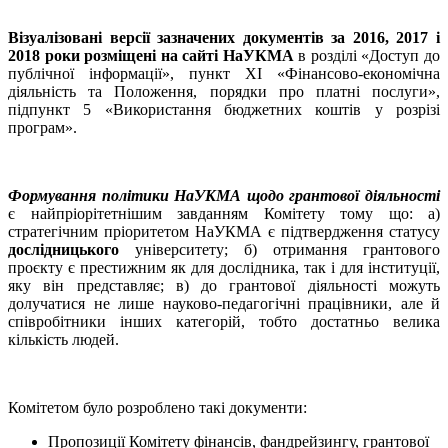
Візуалізовані версії зазначених документів за 2016, 2017 і
2018 роки розміщені на сайті НаУКМА
в розділі «Доступ до
публічної інформації», пункт ХІ «Фінансово-економічна
діяльність та Положення, порядки про платні послуги»,
підпункт 5 «Використання бюджетних коштів у розрізі
програм».
Формування політики НаУКМА щодо грантової діяльності
є найпріорітетнішим завданням Комітету тому що: а)
стратегічним пріоритетом НаУКМА є підтвердження статусу
дослідницького
університету; б) отримання грантового
проєкту є престижним як для дослідника, так і для інституції,
яку він представляє; в) до грантової діяльності можуть
долучатися не лише науково-педагогічні працівники, але й
співробітники інших категорій, тобто достатньо велика
кількість людей.
Комітетом було розроблено такі документи:
Пропозиції Комітету фінансів, фандрейзингу, грантової