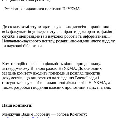
· Реалізація видавничої політики НаУКМА.
До складу комітету входять науково-педагогічні працівники
всіх факультетів університету , аспіранти, докторанти, фахівці
служби віцепрезидента з наукової роботи та інформатизації,
Навчально-наукового центру, редакційно-видавничого відділу
та наукової бібліотеки.
Комітет здійснює свою діяльність відповідно до плану,
затвердженому Вченою радою НаУКМА. До основних
завдань комітету входить попередній розгляд проєктів
документів, що виносяться на засідання Вченої ради і
стосуються наукової та видавничої діяльності в НаУКМА, а
також розробка і подання власних пропозицій з цих питань.
Наші контакти:
Менжулін Вадим Ігорович — голова Комітету: