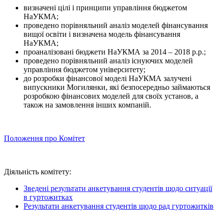
визначені цілі і принципи управління бюджетом
НаУКМА;
проведено порівняльний аналіз моделей фінансування
вищої освіти і визначена модель фінансування
НаУКМА;
проаналізовані бюджети НаУКМА за 2014 – 2018 р.р.;
проведено порівняльний аналіз існуючих моделей
управління бюджетом університету;
до розробки фінансової моделі НаУКМА залучені
випускники Могилянки, які безпосередньо займаються
розробкою фінансових моделей для своїх установ, а
також на замовлення інших компаній.
Положення про Комітет
Діяльність комітету:
Зведені результати анкетування студентів щодо ситуації
в гуртожитках
Результати анкетування студентів щодо рад гуртожитків