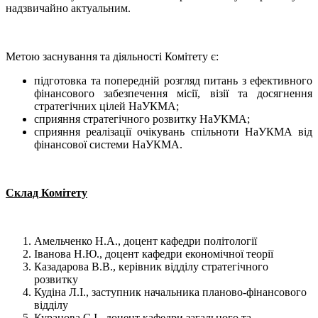
надзвичайно актуальним.
Метою заснування та діяльності Комітету є:
підготовка та попередній розгляд питань з ефективного
фінансового забезпечення місії, візії та досягнення
стратегічних цілей НаУКМА;
сприяння стратегічного розвитку НаУКМА;
сприяння реалізації очікувань спільноти НаУКМА від
фінансової системи НаУКМА.
Склад Комітету
Амельченко Н.А., доцент кафедри політології
Іванова Н.Ю., доцент кафедри економічної теорії
Казадарова В.В., керівник відділу стратегічного
розвитку
Кудіна Л.І., заступник начальника планово-фінансового
відділу
Куранова С.І., доцент кафедри загального та