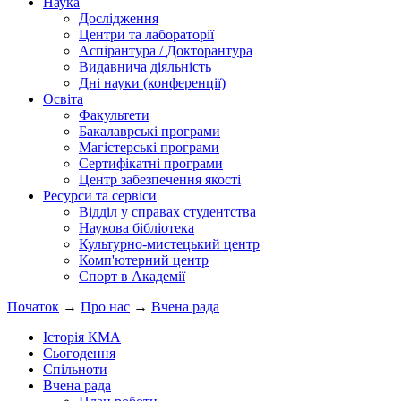
Наука
Дослідження
Центри та лабораторії
Аспірантура / Докторантура
Видавнича діяльність
Дні науки (конференції)
Освіта
Факультети
Бакалаврські програми
Магістерські програми
Сертифікатні програми
Центр забезпечення якості
Ресурси та сервіси
Відділ у справах студентства
Наукова бібліотека
Культурно-мистецький центр
Комп'ютерний центр
Спорт в Академії
Початок
→
Про нас
→
Вчена рада
Історія КМА
Сьогодення
Спільноти
Вчена рада