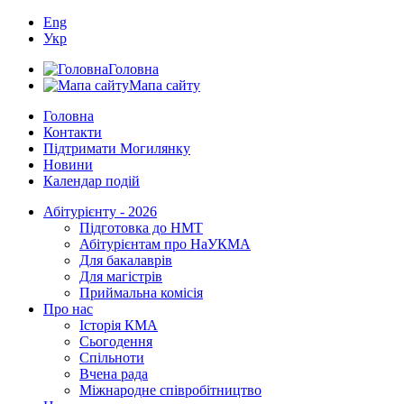
Eng
Укр
Головна
Мапа сайту
Головна
Контакти
Підтримати Могилянку
Новини
Календар подій
Абітурієнту - 2026
Підготовка до НМТ
Абітурієнтам про НаУКМА
Для бакалаврів
Для магістрів
Приймальна комісія
Про нас
Історія КМА
Сьогодення
Спільноти
Вчена рада
Міжнародне співробітництво