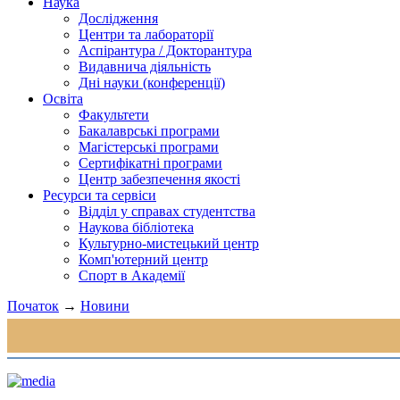
Наука
Дослідження
Центри та лабораторії
Аспірантура / Докторантура
Видавнича діяльність
Дні науки (конференції)
Освіта
Факультети
Бакалаврські програми
Магістерські програми
Сертифікатні програми
Центр забезпечення якості
Ресурси та сервіси
Відділ у справах студентства
Наукова бібліотека
Культурно-мистецький центр
Комп'ютерний центр
Спорт в Академії
Початок
→
Новини