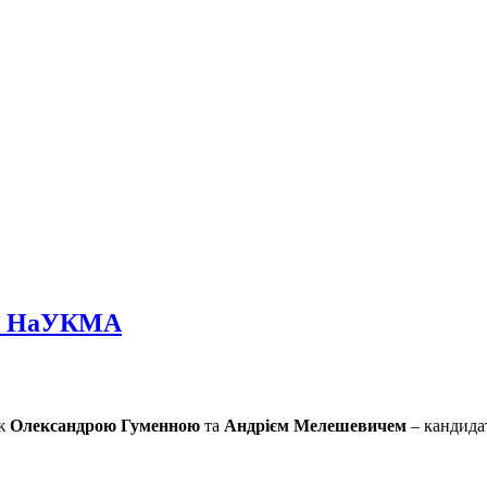
ти НаУКМА
ж
Олександрою Гуменною
та
Андрієм Мелешевичем
– кандида