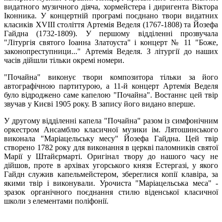
видатного музичного діяча, хормейстера і диригента Віктора
Іконника. У концертній програмі поєднано твори видатних
класиків XVIII століття Артемія Веделя (1767-1808) та Йозефа
Гайдна (1732-1809). У першому відділенні прозвучала
"Літургія святого Іоанна Златоуста" і концерт № 11 "Боже,
законопреступници..." Артемія Веделя. З літургії до наших
часів дійшли тільки окремі номери.
"Почайна" виконує твори композитора тільки за його
автографічною партитурою, а 11-й концерт Артемія Веделя
було відроджено саме капелою "Почайна". Востаннє цей твір
звучав у Києві 1905 року. В запису його видано вперше.
У другому відділенні капела "Почайна" разом із симфонічним
оркестром Ансамблю класичної музики ім. Лятошинського
виконала "Маріацельську месу" Йозефа Гайдна. Цей твір
створено 1782 року для виконання в церкві паломників святої
Марії у Штайєрмарті. Оригінал твору до нашого часу не
дійшов, проте в архівах угорського князя Естергазі, у якого
Гайдн служив капельмейстером, збереглися копії клавіра, за
якими твір і виконували. Урочиста "Маріацельська меса" -
зразок органічного поєднання стилю віденської класичної
школи з елементами поліфонії.