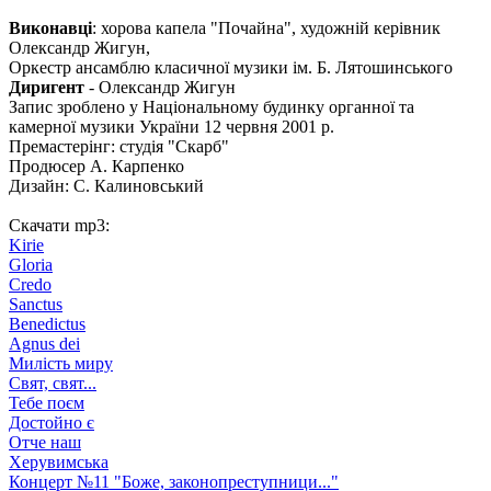
Виконавці
: хорова капела "Почайна", художній керівник
Олександр Жигун,
Оркестр ансамблю класичної музики ім. Б. Лятошинського
Диригент
- Олександр Жигун
Запис зроблено у Національному будинку органної та
камерної музики України 12 червня 2001 р.
Премастерінг: студія "Скарб"
Продюсер А. Карпенко
Дизайн: С. Калиновський
Скачати mp3:
Kirie
Gloria
Credo
Sanctus
Benedictus
Agnus dei
Милість миру
Свят, свят...
Тебе поєм
Достойно є
Отче наш
Херувимська
Концерт №11 "Боже, законопреступници..."