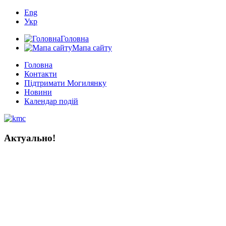
Eng
Укр
Головна
Мапа сайту
Головна
Контакти
Підтримати Могилянку
Новини
Календар подій
Актуально!
Мистецтво книги в Україні:
тисяча років історії