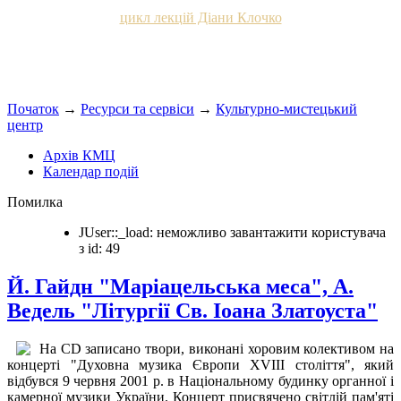
цикл лекцій Діани Клочко
Початок
→
Ресурси та сервіси
→
Культурно-мистецький
центр
Архів КМЦ
Календар подій
Помилка
JUser::_load: неможливо завантажити користувача
з id: 49
Й. Гайдн "Маріацельська меса", А.
Ведель "Літургії Св. Іоана Златоуста"
На CD записано твори, виконані хоровим колективом на
концерті "Духовна музика Європи XVIII століття", який
відбувся 9 червня 2001 р. в Національному будинку органної і
камерної музики України. Концерт присвячено світлій пам'яті