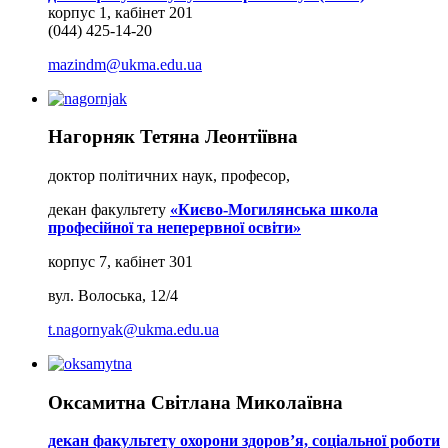
корпус 1, кабінет 201
(044) 425-14-20
mazindm@ukma.edu.ua
Нагорняк Тетяна Леонтіївна
доктор політичних наук, професор,
декан факультету
«Києво-Могилянська школа
професійної та неперервної освіти»
корпус 7, кабінет 301
вул. Волоська, 12/4
t.nagornyak@ukma.edu.ua
Оксамитна Світлана Миколаївна
декан факультету охорони здоров’я, соціальної роботи