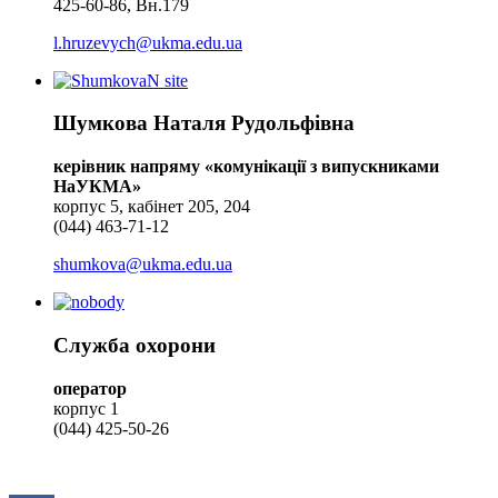
425-60-86, Вн.179
l.hruzevych@ukma.edu.ua
Шумкова Наталя Рудольфівна
керівник напряму «комунікації з випускниками
НаУКМА»
корпус 5, кабінет 205, 204
(044) 463-71-12
shumkova@ukma.edu.ua
Служба охорони
оператор
корпус 1
(044) 425-50-26