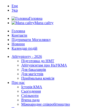
Eng
Укр
Головна
Мапа сайту
Головна
Контакти
Підтримати Могилянку
Новини
Календар подій
Абітурієнту - 2026
Підготовка до НМТ
Абітурієнтам про НаУКМА
Для бакалаврів
Для магістрів
Приймальна комісія
Про нас
Історія КМА
Сьогодення
Спільноти
Вчена рада
Міжнародне співробітництво