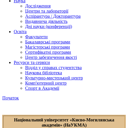
Наука
Дослідження
Центри та лабораторії
Аспірантура / Докторантура
Видавнича діяльність
Дні науки (конференції)
Освіта
Факультети
Бакалаврські програми
Магістерські програми
Сертифікатні програми
Центр забезпечення якості
Ресурси та сервіси
Відділ у справах студентства
Наукова бібліотека
Культурно-мистецький центр
Комп'ютерний центр
Спорт в Академії
Початок
Національний університет «Києво-Могилянська
академія» (НаУКМА)