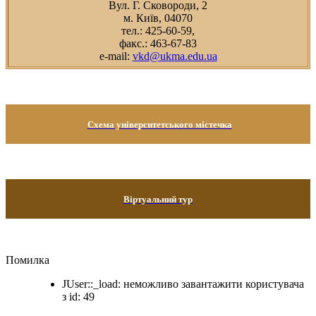
Вул. Г. Сковороди, 2
м. Київ, 04070
тел.: 425-60-59,
факс.: 463-67-83
e-mail:
vkd@ukma.edu.ua
Схема університетського містечка
Віртуальний тур
Помилка
JUser::_load: неможливо завантажити користувача
з id: 49