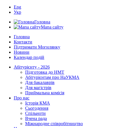
Eng
Укр
Головна
Мапа сайту
Головна
Контакти
Підтримати Могилянку
Новини
Календар подій
Абітурієнту - 2026
Підготовка до НМТ
Абітурієнтам про НаУКМА
Для бакалаврів
Для магістрів
Приймальна комісія
Про нас
Історія КМА
Сьогодення
Спільноти
Вчена рада
Міжнародне співробітництво