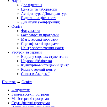
Наука
Дослідження
Центри та лабораторії
Аспірантура / Докторантура
Видавнича діяльність
Дні науки (конференції)
Освіта
Факультети
Бакалаврські програми
Магістерські програми
Сертифікатні програми
Центр забезпечення якості
Ресурси та сервіси
Відділ у справах студентства
Наукова бібліотека
Культурно-мистецький центр
Комп'ютерний центр
Спорт в Академії
Початок
→
Освіта
Факультети
Бакалаврські програми
Магістерські програми
Сертифікатні програми