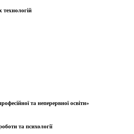
х технологій
офесійної та неперервної освіти»
роботи та психології