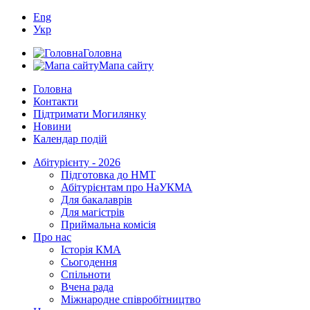
Eng
Укр
Головна
Мапа сайту
Головна
Контакти
Підтримати Могилянку
Новини
Календар подій
Абітурієнту - 2026
Підготовка до НМТ
Абітурієнтам про НаУКМА
Для бакалаврів
Для магістрів
Приймальна комісія
Про нас
Історія КМА
Сьогодення
Спільноти
Вчена рада
Міжнародне співробітництво