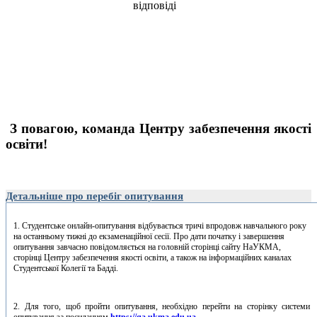
відповіді
З повагою, команда Центру забезпечення якості
освіти!
Детальніше про перебіг опитування
1. Студентське онлайн-опитування відбувається тричі впродовж навчального року
на останньому тижні до екзаменаційної сесії. Про дати початку і завершення
опитування завчасно повідомляється на головній сторінці сайту НаУКМА,
сторінці Центру забезпечення якості освіти, а також на інформаційних каналах
Студентської Колегії та Бадді.
2. Для того, щоб пройти опитування, необхідно перейти на сторінку системи