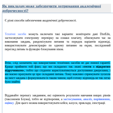
Як викладач може забезпечити дотримання академічної
доброчесності?
Є різні способи забезпечення академічної доброчесності.
Технічні засоби
можуть включати такі варіанти: моніторити дані DistEdu,
застосовувати електронну перевірку на ознаки плагіату, обмежувати час на
виконання завдань, рандомізувати питання та порядок варіантів відповіді,
використовувати демонстрацію по одному питанню на екран, послідовний
перегляд питань та функцію блокування вікна.
Втім, слід зазначити, що використання технічних засобів не дає повної гарантії.
Краще прийняти той факт, що ми складаємо так звані
«тести з відкритим
підручником»
, тобто що студенти користуватимуться доступними джерелами, і
ми маємо врахувати це при складанні питань. Тому важливо спрямувати зусилля
на зміст завдань і формулювати їх таким чином, щоб готову відповідь не так легко
було знайти.
Віддавайте перевагу завданням, які оцінюють результати навчання вищих рівнів
(таксономія Блума), тобто не відтворення, а
застосування, аналіз, порівняння,
оцінку
. Для цього можна використовувати кейси, казуси, приклади, ілюстрації.