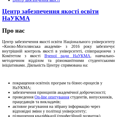
Центр забезпечення якості
Центр забезпечення якості освіти
НаУКМА
Про нас
Центр забезпечення якості освіти Національного університету
«Києво-Могилянська академія»
з 2016 року
забезпечує
внутрішній контроль якості в університеті, співпрацюючи з
Комітетом з якості
Вченої ради НаУКМА
, навчально-
методичним відділом та різноманітними студентськими
ініціативами. Діяльність Центру спрямована на:
покращення освітніх програм та бізнес-процесів у
НаУКМА;
забезпечення принципів академічної доброчесності;
проведення
Оn-line опитування
студентів, випускників,
працедавців та викладачів;
активне реагування на зібрану інформацію через
відповідні зміни у політиці університету;
підвищення кваліфікації (професійний розвиток)