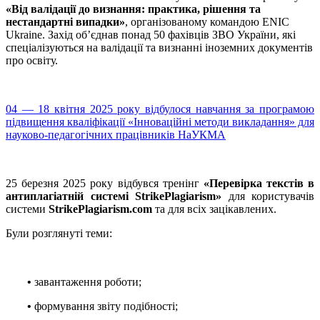
«Від валідації до визнання: практика, рішення та
нестандартні випадки»
, організованому командою ENIC
Ukraine. Захід об’єднав понад 50 фахівців ЗВО України, які
спеціалізуються на валідації та визнанні іноземних документів
про освіту.
04 — 18 квітня 2025 року відбулося навчання за програмою
підвищення кваліфікації «Інноваційні методи викладання» для
науково-педагогічних працівників НаУКМА
25 березня 2025 року відбувся тренінг
«Перевірка текстів в
антиплагіатній системі StrikePlagiarism»
для користувачів
системи
StrikePlagiarism.com
та для всіх зацікавлених.
Були розглянуті теми:
•
завантаження роботи;
•
формування звіту подібності;