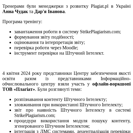
Тренерами були менеджерки з розвитку Plagiat.pl в Україні
Анна Чудак
та
Дар'я Іванова
.
Програма тренінгу:
завантаження роботи в систему StrikePlagiarism.com;
формування звіту подібності;
оцінювання та інтерпретація звіту;
перевірка роботи через Moodle;
інструмент перевірки на Штучний Інтелект.
4 квітня 2024 року представники Центру забезпечення якості
освіти разом із представниками Інформаційно-
обчислювального центру взяли участь у
офлайн-воркшопі
ТОВ «Плагіат»
. Були розглянуті теми:
розпізнавання контенту Штучного Інтелекту;
зловживання при використанні Штучного Інтелекту;
звіт про наявність Штучного Інтелекту в системі
StrikePlagiarism.com;
процедури використання модуля пошуку контенту,
згенерованого Штучним Інтелектом;
інтеграція з ЛМС системами, децентралізація перевірки