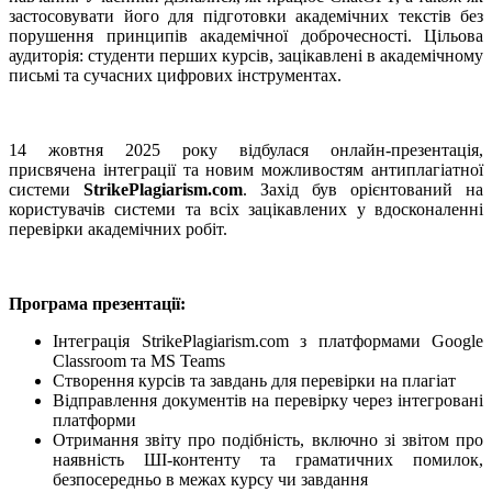
застосовувати його для підготовки академічних текстів без
порушення принципів академічної доброчесності. Цільова
аудиторія: студенти перших курсів, зацікавлені в академічному
письмі та сучасних цифрових інструментах.
14 жовтня 2025 року відбулася онлайн-презентація,
присвячена інтеграції та новим можливостям антиплагіатної
системи
StrikePlagiarism.com
. Захід був орієнтований на
користувачів системи та всіх зацікавлених у вдосконаленні
перевірки академічних робіт.
Програма презентації:
Інтеграція StrikePlagiarism.com з платформами Google
Classroom та MS Teams
Створення курсів та завдань для перевірки на плагіат
Відправлення документів на перевірку через інтегровані
платформи
Отримання звіту про подібність, включно зі звітом про
наявність ШІ-контенту та граматичних помилок,
безпосередньо в межах курсу чи завдання