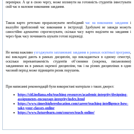
перевірки. А це в свою чергу, може вплинути на готовність студентів інвестувати
свій час в належне виконання завдання.
Також варто ретельно прораховувати необхідний
час на виконання завдання
і
вказуйте приблизний час виконання в інструкції. Здобувачі не завжди можуть
самостійно адекватно спрогнозувати, скільки часу варто виділити на завдання і
через брак часу починають шукати готові відповіді.
Не менш важливо
узгоджувати заплановані завдання в рамках освітньої програми
,
які викладачі дають в рамках дисциплін, що викладаються в одному семестрі,
оскільки перевантаженість студентів об’ємними (зокрема, письмовими)
завданнями як в рамках окремої дисципліни, так і на різних дисциплінах в один
часовий період може підвищити ризик порушень.
При написанні рекомендацій були використані матеріали з таких джерел:
https://citl.indiana.edu/teaching-resources/academic-integrity/designing-
assignments-encourage-integrity/index.html
https://www.timeshighereducation.com/career/teaching-intelligence-how-
take-your-classes-online
https://www.futurelearn.com/courses/teach-online/