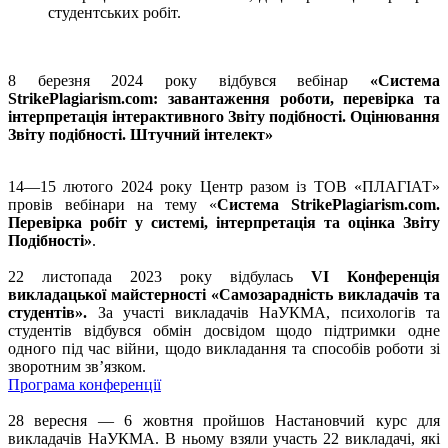
студентських робіт.
8 березня 2024 року відбувся вебінар
«Система
StrikePlagiarism.com: завантаження роботи, перевірка та
інтерпретація інтерактивного Звіту подібності. Оцінювання
Звіту подібності. Штучний інтелект»
14—15 лютого 2024 року Центр разом із ТОВ «ПЛАГІАТ»
провів вебінари на тему «
Система StrikePlagiarism.com.
Перевірка робіт у системі, інтерпретація та оцінка Звіту
Подібності»
.
22 листопада 2023 року відбулась
VI Конференція
викладацької майстерності «Самозарадність викладачів та
студентів».
За участі викладачів НаУКМА, психологів та
студентів відбувся обмін досвідом щодо підтримки одне
одного під час війни, щодо викладання та способів роботи зі
зворотним зв’язком.
Програма конференції
28 вересня — 6 жовтня пройшов Настановчий курс для
викладачів НаУКМА. В ньому взяли участь 22 викладачі, які