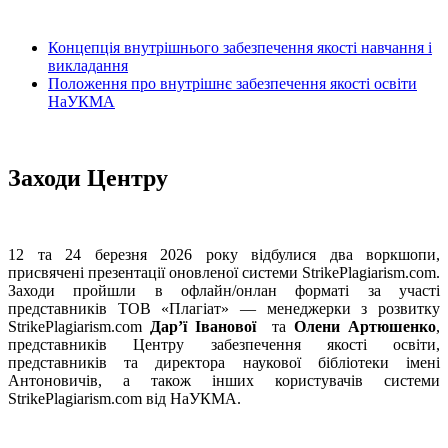
Концепція внутрішнього забезпечення якості навчання і
викладання
Положення про внутрішнє забезпечення якості освіти
НаУКМА
Заходи Центру
12 та 24 березня 2026 року відбулися два воркшопи,
присвячені презентації оновленої системи StrikePlagiarism.com.
Заходи пройшли в офлайн/онлан форматі за участі
представників ТОВ «Плагіат» — менеджерки з розвитку
StrikePlagiarism.com
Дар’ї Іванової
та
Олени Артюшенко
,
представників Центру забезпечення якості освіти,
представників та директора наукової бібліотеки імені
Антоновичів, а також інших користувачів системи
StrikePlagiarism.com від НаУКМА.