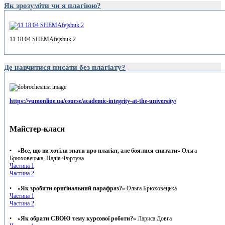
Як зрозуміти чи я плагіюю?
11 18 04 SHEMAfejsbuk 2
Де навчитися писати без плагіату?
https://vumonline.ua/course/academic-integrity-at-the-university/
Майстер-класи
•
«Все, що ви хотіли знати про плагіат, але боялися спитати»
Ольга
Брюховецька, Надія Фортуна
Частина 1
Частина 2
•
«Як зробити ориґінальний парафраз?»
Ольга Брюховецька
Частина 1
Частина 2
•
«Як обрати СВОЮ тему курсової роботи?»
Лариса Довга