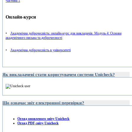
Частина 1
Онлайн-курси
•
Академічна доброчесність: онлайн-курс для викладачів. Модуль 4: Основи
академічного письма та доброчесності
•
Академічна доброчесність в університеті
Як викладачеві стати користувачем системи Unicheck?
Що означає звіт електронної перевірки?
Огляд оновленого звіту Unicheck
Огляд PDF-звіту Unicheck