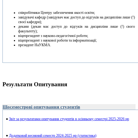
співробітники Центру забезпечення якості освіти;
завідувачі кафедр (завідувач має доступ до відгуків на дисципліни лише (!)
своєї кафедри);
декани (декан має доступ до відгуків на дисципліни лише (!) свого
факультету);
віцепрезидент з науково-педагогічної роботи;
віцепрезидент з наукової роботи та інформатизації;
президент НаУКМА.
Результати Опитування
Щосеместрові опитування студентів
●
Звіт за результатами опитування студентів в осінньому семестрі 2025-2026 нр
●
Додатковий весняний семестр 2024-2025 нр (статистика)