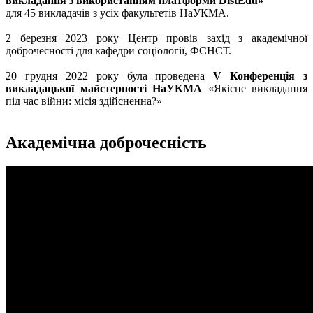
викладання з використанням платформи DistEdu»
для 45 викладачів з усіх факультетів НаУКМА.
2 березня 2023 року Центр провів захід з академічної
доброчесності для кафедри соціології, ФСНСТ.
20 грудня 2022 року була проведена
V Конференція з
викладацької майстерності НаУКМА
«Якісне викладання
під час війни: місія здійсненна?»
Академічна доброчесність