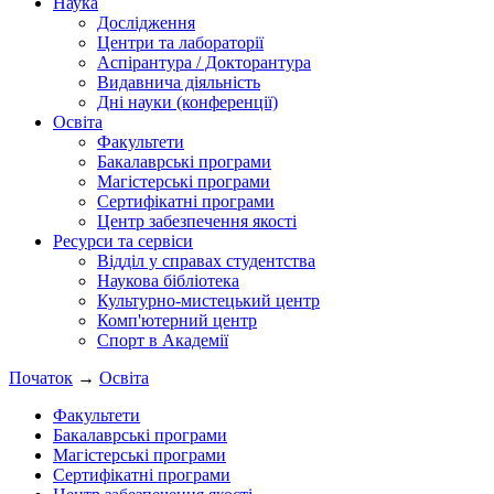
Наука
Дослідження
Центри та лабораторії
Аспірантура / Докторантура
Видавнича діяльність
Дні науки (конференції)
Освіта
Факультети
Бакалаврські програми
Магістерські програми
Сертифікатні програми
Центр забезпечення якості
Ресурси та сервіси
Відділ у справах студентства
Наукова бібліотека
Культурно-мистецький центр
Комп'ютерний центр
Спорт в Академії
Початок
→
Освіта
Факультети
Бакалаврські програми
Магістерські програми
Сертифікатні програми