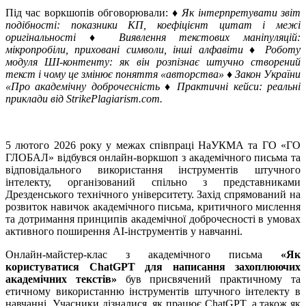
Під час воркшопів обговорювали:
♦ Як інтерпретувати звіт
подібності: показники КП, коефіцієнт цитат і межі
оригінальності ♦ Виявлення текстових маніпуляцій:
мікропробіли, приховані символи, інші алфавіти ♦ Роботу
модуля ШI-контенту: як він розпізнає штучно створений
текст і чому це змінює поняття «авторства» ♦ Закон України
«Про академічну доброчесність ♦ Практичні кейси: реальні
приклади від StrikePlagiarism.com.
5 лютого 2026 року у межах співпраці НаУКМА та ГО «ГО
ГЛОБАЛ» відбувся онлайн-воркшоп з академічного письма та
відповідального використання інструментів штучного
інтелекту, організований спільно з представниками
Дрезденського технічного університету. Захід спрямований на
розвиток навичок академічного письма, критичного мислення
та дотримання принципів академічної доброчесності в умовах
активного поширення AI-інструментів у навчанні.
Онлайн-майстер-клас з академічного письма
«Як
користуватися ChatGPT для написання захоплюючих
академічних текстів»
був присвячений практичному та
етичному використанню інструментів штучного інтелекту в
навчанні. Учасники дізналися, як працює ChatGPT, а також як