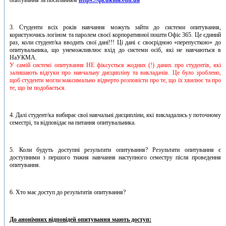
опитування за посиланням
https://qa.ukma.edu.ua
3. Студенти всіх років навчання можуть зайти до системи опитування,
користуючись логіном та паролем своєї корпоративної пошти Офіс 365. Це єдиний
раз, коли студент/ка вводить свої дані!!! Ці дані є своєрідною «перепусткою» до
опитувальника, що унеможливлює вхід до системи осіб, які не навчаються в
НаУКМА.
У самій системі опитування НЕ фіксується жодних (!) даних про студентів, які
залишають відгуки про навчальну дисципліну та викладачів. Це було зроблено,
щоб студенти могли максимально відверто розповісти про те, що їх хвилює та про
те, що їм подобається.
4. Далі студент/ка вибирає свої навчальні дисципліни, які викладались у поточному
семестрі, та відповідає на питання опитувальника.
5. Коли будуть доступні результати опитування? Результати опитування є
доступними з першого тижня навчання наступного семестру після проведення
опитування.
6. Хто має доступ до результатів опитування?
До анонімних відповідей опитування мають доступ: