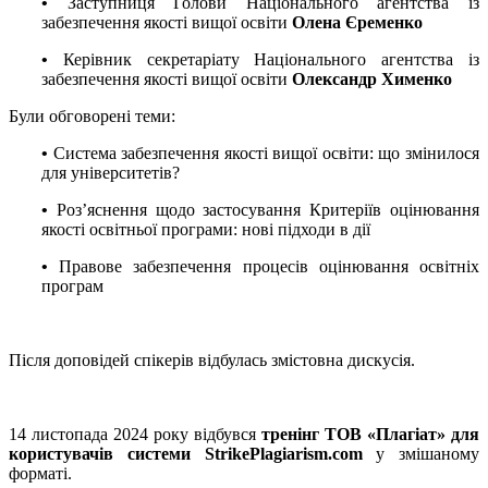
•
Заступниця Голови Національного агентства із
забезпечення якості вищої освіти
Олена Єременко
•
Керівник секретаріату Національного агентства із
забезпечення якості вищої освіти
Олександр Хименко
Були обговорені теми:
•
Система забезпечення якості вищої освіти: що змінилося
для університетів?
•
Роз’яснення щодо застосування Критеріїв оцінювання
якості освітньої програми: нові підходи в дії
•
Правове забезпечення процесів оцінювання освітніх
програм
Після доповідей спікерів відбулась змістовна дискусія.
14 листопада 2024 року відбувся
тренінг ТОВ «Плагіат» для
користувачів системи StrikePlagiarism.com
у змішаному
форматі.