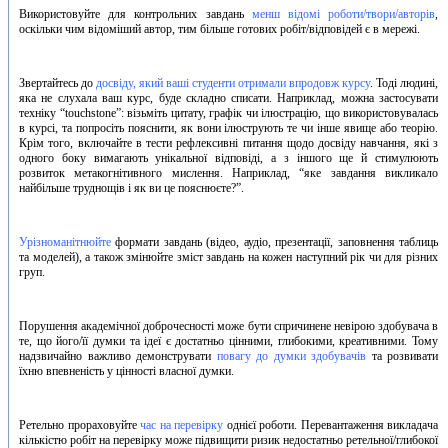
Використовуйте для контрольних завдань
менш відомі роботи/твори/авторів
,
оскільки чим відоміший автор, тим більше готових робіт/відповідей є в мережі.
Звертайтесь до
досвіду, який ваші студенти отримали впродовж курсу
. Тоді людині,
яка не слухала ваш курс, буде складно списати. Наприклад, можна застосувати
техніку “touchstone”: візьміть цитату, графік чи ілюстрацію, що використовувалась
в курсі, та попросіть пояснити, як вони ілюструють те чи інше явище або теорію.
Крім того, включайте в тести рефлексивні питання щодо досвіду навчання, які з
одного боку вимагають унікальної відповіді, а з іншого ще й стимулюють
розвиток метакогнітивного мислення. Наприклад, “яке завдання викликало
найбільше труднощів і як ви це пояснюєте?”.
Урізноманітнюйте
формати завдань (відео, аудіо, презентації, заповнення таблиць
та моделей), а також змінюйте зміст завдань на кожен наступний рік чи для різних
груп.
Порушення академічної доброчесності може бути спричинене невірою здобувача в
те, що його/її думки та ідеї є достатньо цінними, глибокими, креативними. Тому
надзвичайно важливо демонструвати
повагу до думки здобувачів
та розвивати
їхню впевненість у цінності власної думки.
Ретельно прораховуйте
час на перевірку
однієї роботи. Перевантаження викладача
кількістю робіт на перевірку може підвищити ризик недостатньо ретельної/глибокої