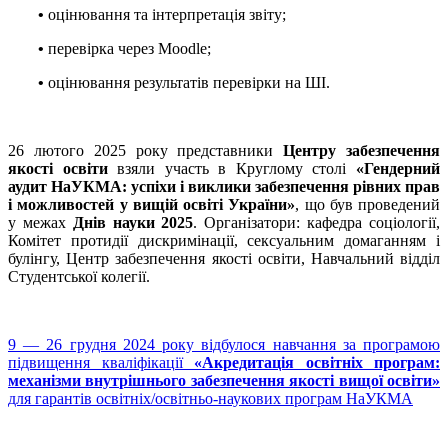
•
оцінювання та інтерпретація звіту;
•
перевірка через Moodle;
•
оцінювання результатів перевірки на ШІ.
26 лютого 2025 року представники
Центру забезпечення
якості освіти
взяли участь в Круглому столі
«Гендерний
аудит НаУКМА: успіхи і виклики забезпечення рівних прав
і можливостей у вищій освіті України»
, що був проведений
у межах
Днів науки 2025
. Організатори: кафедра соціології,
Комітет протидії дискримінації, сексуальним домаганням і
булінгу, Центр забезпечення якості освіти, Навчальний відділ
Студентської колегії.
9 — 26 грудня 2024 року відбулося навчання за програмою
підвищення кваліфікації
«Акредитація освітніх програм:
механізми внутрішнього забезпечення якості вищої освіти»
для гарантів освітніх/освітньо-наукових програм НаУКМА