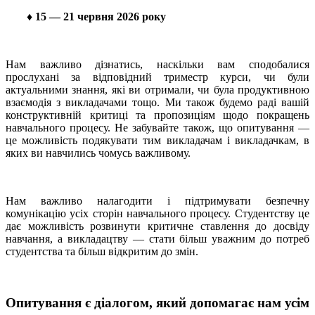
♦
15 — 21 червня 2026 року
Нам важливо дізнатись, наскільки вам сподобалися
прослухані за відповідний триместр курси, чи були
актуальними знання, які ви отримали, чи була продуктивною
взаємодія з викладачами тощо. Ми також будемо раді вашій
конструктивній критиці та пропозиціям щодо покращень
навчального процесу. Не забувайте також, що опитування —
це можливість подякувати тим викладачам і викладачкам, в
яких ви навчились чомусь важливому.
Нам важливо налагодити і підтримувати безпечну
комунікацію усіх сторін навчального процесу. Студентству це
дає можливість розвинути критичне ставлення до досвіду
навчання, а викладацтву — стати більш уважним до потреб
студентства та більш відкритим до змін.
Опитування є діалогом, який допомагає нам усім