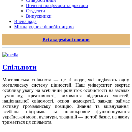
Співробітники
Почесні професори та доктори
Студенти
Випускники
Вчена рада
Міжнародне співробітництво
Всі академічні новини
Спільноти
Могилянська спільнота — це ті люди, які поділяють одну,
могилянську систему цінностей. Наш університет звертає
особливу увагу на всебічний розвиток особистості на засадах
гуманізму, креативності, виховання лідерських якостей,
національної свідомості, основ демократії, завжди займає
активну громадянську позицію. Знання та вшанування,
всебічна підтримка та повнокровне функціонування
української мови, культури, традицій — це той базис, на якому
тримається ця спільнота.