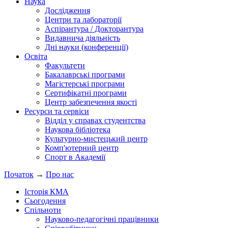
Наука
Дослідження
Центри та лабораторії
Аспірантура / Докторантура
Видавнича діяльність
Дні науки (конференції)
Освіта
Факультети
Бакалаврські програми
Магістерські програми
Сертифікатні програми
Центр забезпечення якості
Ресурси та сервіси
Відділ у справах студентства
Наукова бібліотека
Культурно-мистецький центр
Комп'ютерний центр
Спорт в Академії
Початок
→
Про нас
Історія КМА
Сьогодення
Спільноти
Науково-педагогічні працівники