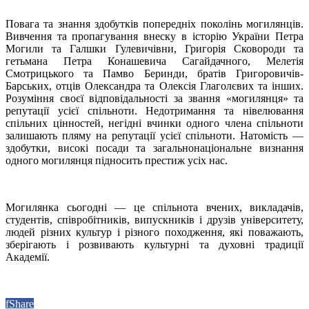
Повага та знання здобутків попередніх поколінь могилянців.
Вивчення та пропагування внеску в історію України Петра
Могили та Галшки Гулевичівни, Григорія Сковороди та
гетьмана Петра Конашевича Сагайдачного, Мелетія
Смотрицького та Памво Беринди, братів Григоровичів-
Барських, отців Олександра та Олексія Глаголєвих та інших.
Розуміння своєї відповідальності за звання «могилянця» та
репутації усієї спільноти. Недотримання та нівелювання
спільних цінностей, негідні вчинки одного члена спільноти
залишають пляму на репутації усієї спільноти. Натомість —
здобутки, високі посади та загальнонаціональне визнання
одного могилянця підносить престиж усіх нас.
Могилянка сьогодні — це спільнота вчених, викладачів,
студентів, співробітників, випускників і друзів університету,
людей різних культур і різного походження, які поважають,
зберігають і розвивають культурні та духовні традиції
Академії.
f
Share