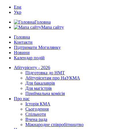
Eng
Укр
Головна
Мапа сайту
Головна
Контакти
Підтримати Могилянку
Новини
Календар подій
Абітурієнту - 2026
Підготовка до НМТ
Абітурієнтам про НаУКМА
Для бакалаврів
Для магістрів
Приймальна комісія
Про нас
Історія КМА
Сьогодення
Спільноти
Вчена рада
Міжнародне співробітництво