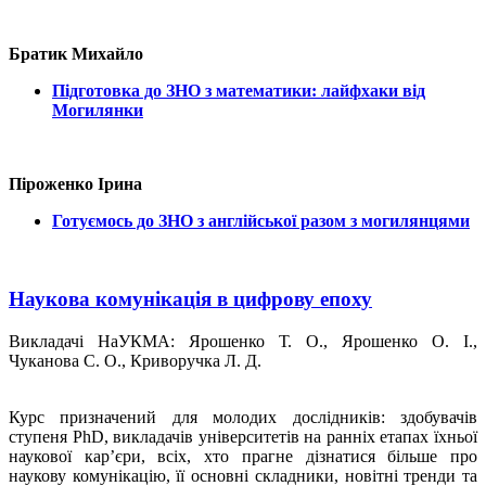
Братик Михайло
Підготовка до ЗНО з математики: лайфхаки від
Могилянки
Піроженко Ірина
Готуємось до ЗНО з англійської разом з могилянцями
Наукова комунікація в цифрову епоху
Викладачі НаУКМА: Ярошенко Т. О., Ярошенко О. І.,
Чуканова С. О., Криворучка Л. Д.
Курс призначений для молодих дослідників: здобувачів
ступеня PhD, викладачів університетів на ранніх етапах їхньої
наукової кар’єри, всіх, хто прагне дізнатися більше про
наукову комунікацію, її основні складники, новітні тренди та