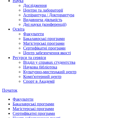
Наука
Дослідження
Центри та лабораторії
Аспірантура / Докторантура
Видавнича діяльність
Дні науки (конференції)
Освіта
Факультети
Бакалаврські програми
Магістерські програми
Сертифікатні програми
Центр забезпечення якості
Ресурси та сервіси
Відділ у справах студентства
Наукова бібліотека
Культурно-мистецький центр
Комп'ютерний центр
Спорт в Академії
Початок
Факультети
Бакалаврські програми
Магістерські програми
Сертифікатні програми