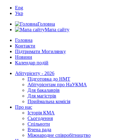
Eng
Укр
Головна
Мапа сайту
Головна
Контакти
Підтримати Могилянку
Новини
Календар подій
Абітурієнту - 2026
Підготовка до НМТ
Абітурієнтам про НаУКМА
Для бакалаврів
Для магістрів
Приймальна комісія
Про нас
Історія КМА
Сьогодення
Спільноти
Вчена рада
Міжнародне співробітництво