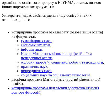
організацію освітнього процесу в НаУКМА, а також низкою
інших нормативних документів.
Університет надає своїм спудеям вищу освіту на таких
основних рівнях:
чотирирічна програма бакалаврату (базова вища освіта)
на факультетах
гуманітарних наук
,
економічних наук
,
інформатики
,
Києво-Могилянської школи професійної та
неперервної освіти
,
охорони здоров’я, соціальної роботи та психології
,
правничих наук
,
природничих наук
,
соціальних наук та соціальних технологій.
дворічна програма Маґістеріуму (другий рівень вищої
освіти).
чотирирічна програма підготовки здобувачів ступеня
доктора філософії