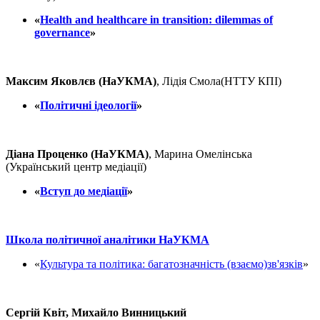
«
Health and healthcare in transition: dilemmas of
governance
»
Максим Яковлєв (НаУКМА)
, Лідія Смола(НТТУ КПІ)
«
Політичні ідеології
»
Діана Проценко (НаУКМА)
, Марина Омелінська
(Український центр медіації)
«
Вступ до медіації
»
Школа політичної аналітики НаУКМА
«
Культура та політика: багатозначність (взаємо)зв'язків
»
Сергій Квіт, Михайло Винницький