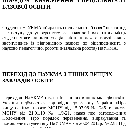
ПОРЯДОК ВИЗНАЧЕННЯ СПЕЦІАЛЬНОСТІ
БАЗОВОЇ ОСВІТИ
Студенти НаУКМА обирають спеціальність базової освіти під
час вступу до університету. За наявності вакантних місць
студент може змінити спеціальність в межах галузі знань,
звернувшись із відповідною заявою до віцепрезидента з
науково-педагогічної роботи (навчальна робота) НаУКМА.
ПЕРЕХІД ДО НаУКМА З ІНШИХ ВИЩИХ
ЗАКЛАДІВ ОСВІТИ
Перехід до НаУКМА студентів із інших вищих закладів освіти
України відбувається відповідно до Закону України «Про
вищу освіту», наказу МОНУ від 15.07.96 № 245 та листа
МОНУ від 21.01.10 № 1/9-21, наказ про затвердження
Положення «Про порядок переведення, відрахування та
поновлення студентів у НаУКМА» від 20.04.2012р. № 228. Під