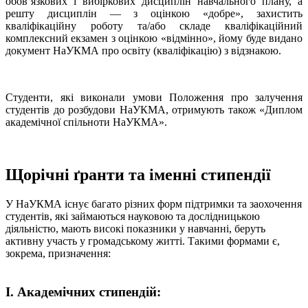
обов’язкових і вибіркових дисциплін навчального плану, а
решту дисциплін — з оцінкою «добре», захистить
кваліфікаційну роботу та/або складе кваліфікаційний
комплексний екзамен з оцінкою «відмінно», йому буде видано
документ НаУКМА про освіту (кваліфікацію) з відзнакою.
Студенти, які виконали умови Положення про залучення
студентів до розбудови НаУКМА, отримують також «Диплом
академічної спільноти НаУКМА».
Щорічні ґранти та іменні стипендії
У НаУКМА існує багато різних форм підтримки та заохочення
студентів, які займаються науковою та дослідницькою
діяльністю, мають високі показники у навчанні, беруть
активну участь у громадському житті. Такими формами є,
зокрема, призначення:
І. Академічних стипендій: