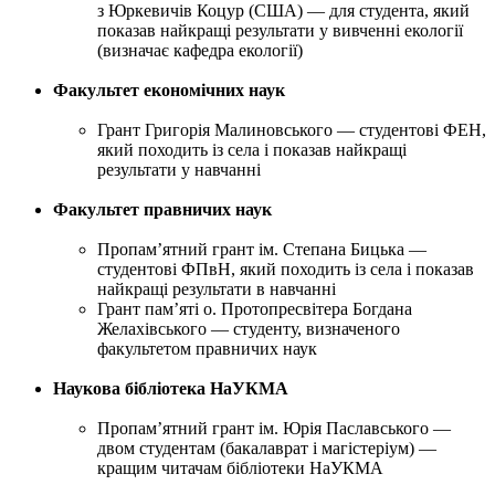
з Юркевичів Коцур (США) — для студента, який
показав найкращі результати у вивченні екології
(визначає кафедра екології)
Факультет економічних наук
Грант Григорія Малиновського — студентові ФЕН,
який походить із села і показав найкращі
результати у навчанні
Факультет правничих наук
Пропам’ятний грант ім. Степана Бицька —
студентові ФПвН, який походить із села і показав
найкращі результати в навчанні
Грант пам’яті о. Протопресвітера Богдана
Желахівського — студенту, визначеного
факультетом правничих наук
Наукова бібліотека НаУКМА
Пропам’ятний грант ім. Юрія Паславського —
двом студентам (бакалаврат і магістеріум) —
кращим читачам бібліотеки НаУКМА