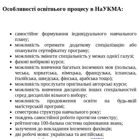
Особливості освітнього процесу в НаУКМА:
самостійне формування індивідуального навчального
плану;
можливість отримати додаткову спеціалізацію або
опанувати сертифікатну програму;
можливість змінити спеціальність у межах однієї галузі;
фахові вибіркові курси;
можливість вивчення багатьох іноземних мов (польська,
чеська, хорватська, німецька, французька, іспанська,
італійська, шведська, фінська, арабська тощо);
можливість прослухати оригінальні авторські курси;
можливість вивчення дисциплін інших спеціальностей
серед дисциплін вільного вибору;
можливість продовження освіти на будь-якій
маґістерській програмі;
семестрова структура навчального року;
тиждень самостійної роботи протягом семестру;
рейтингова 100-бальна система оцінювання знань;
залучення до викладання іноземних фахівців;
дві робочі мови: українська та англійська;