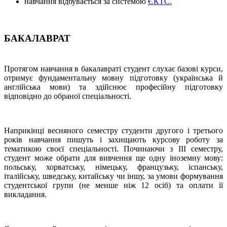
навчання відбувається за системою
ЄКТС.
БАКАЛАВРАТ
Протягом навчання в бакалавраті студент слухає базові курси,
отримує фундаментальну мовну підготовку (українська й
англійська мови) та здійснює професійну підготовку
відповідно до обраної спеціальності.
Наприкінці весняного семестру студенти другого і третього
років навчання пишуть і захищають курсову роботу за
тематикою своєї спецiальності. Починаючи з ІІІ семестру,
студент може обрати для вивчення ще одну іноземну мову:
польську, хорватську, німецьку, французьку, іспанську,
італійську, шведську, китайську чи іншу, за умови формування
студентської групи (не менше ніж 12 осіб) та оплати її
викладання.