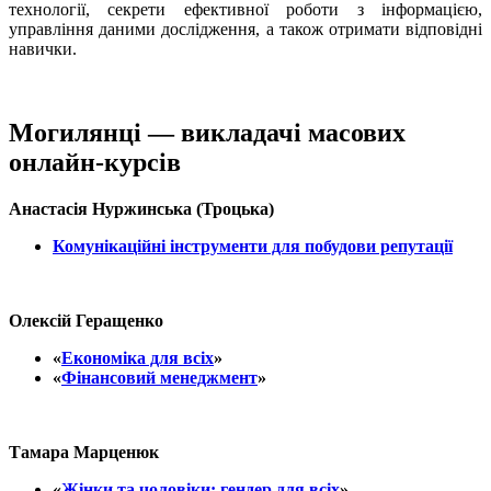
технології, секрети ефективної роботи з інформацією,
управління даними дослідження, а також отримати відповідні
навички.
Могилянці — викладачі масових
онлайн-курсів
Анастасія Нуржинська (Троцька)
Комунікаційні інструменти для побудови репутації
Олексій Геращенко
«
Економіка для всіх
»
«
Фінансовий менеджмент
»
Тамара Марценюк
«
Жінки та чоловіки: гендер для всіх
»