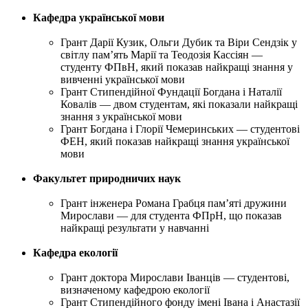
Кафедра української мови
Грант Дарії Кузик, Ольги Дубик та Віри Сендзік у
світлу пам’ять Марії та Теодозія Кассіян —
студенту ФПвН, який показав найкращі знання у
вивченні української мови
Грант Стипендійної Фундації Богдана і Наталії
Ковалів — двом студентам, які показали найкращі
знання з української мови
Грант Богдана і Глорії Чемеринських — студентові
ФЕН, який показав найкращі знання української
мови
Факультет природничих наук
Грант інженера Романа Грабця пам’яті дружини
Мирослави — для студента ФПрН, що показав
найкращі результати у навчанні
Кафедра екології
Грант доктора Мирослави Іванців — студентові,
визначеному кафедрою екології
Грант Стипендійного фонду імені Івана і Анастазії