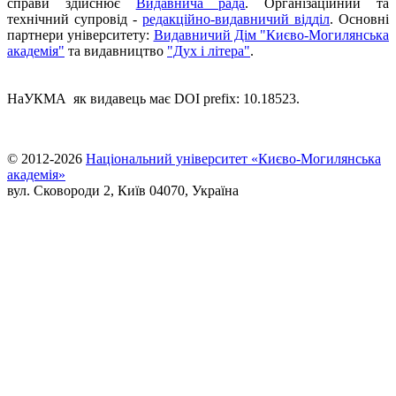
справи здійснює
Видавнича рада
. Організаційний та
технічний супровід -
редакційно-видавничий відділ
. Основні
партнери університету:
Видавничий Дім "Києво-Могилянська
академія"
та видавництво
"Дух і літера"
.
НаУКМА як видавець має DOI prefix: 10.18523.
© 2012-2026
Національний університет «Києво-Могилянська
академія»
вул. Сковороди 2, Київ 04070, Україна