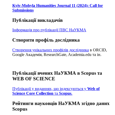
Kyiv-Mohyla Humanities Journal 11 (2024): Call for
Submissions
Публікації викладачів
Інформація про публікації
ПВС НаУКМА
Створити профіль дослідника
Створення унікальних профілів дослідника
в ORCID,
Google Академія, ResearchGate, Academia.edu та ін.
Публікації вчених НаУКМА в Scopus та
WEB OF SCIENCE
Публікації у виданнях, що індексуються у
Web of
Science Core Collection
та
Scopus
.
Рейтинги науковців НаУКМА згідно даних
Scopus