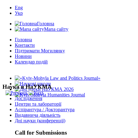
Eng
Укр
Головна
Мапа сайту
Головна
Контакти
Підтримати Могилянку
Новини
Календар подій
Наука в НаУКМА
Дослідження
Центри та лабораторії
Аспірантура / Докторантура
Видавнича діяльність
Дні науки (конференції)
Call for Submissions