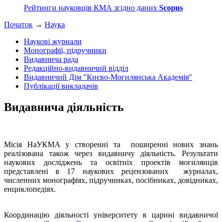
Рейтинги науковців КМА згідно даних
Scopus
Початок
→
Наука
Наукові журнали
Монографії, підручники
Видавнича рада
Редакційно-видавничий відділ
Видавничий Дім "Києво-Могилянська Академія"
Публікації викладачів
Видавнича діяльність
Місія НаУКМА у створенні та поширенні нових знань
реалізована також через видавничу діяльність. Результати
наукових досліджень та освітніх проектів могилянців
представлені в 17 наукових рецензованих журналах,
численних монографіях, підручниках, посібниках, довідниках,
енциклопедіях.
Координацію діяльності університету в царині видавничої