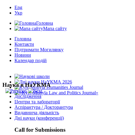
Eng
Укр
Головна
Мапа сайту
Головна
Контакти
Підтримати Могилянку
Новини
Календар подій
Наука в НаУКМА
Дослідження
Центри та лабораторії
Аспірантура / Докторантура
Видавнича діяльність
Дні науки (конференції)
Call for Submissions