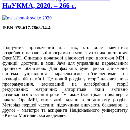
НаУКМА, 2020. – 266 с.
ISBN 978-617-7668-14-4
Підручник призначений для тих, хто хоче навчитися
розробляти паралельні програми на мові Java з використанням
OpenMPI. Описано початкові відомості про протокол MPI і
функції, доступні в мові Java для управління паралельним
процесом обчислень. Для фахівців буде цікава динамічна
система управління паралельними обчисленнями на
розподіленій пам’яті. Це новий розділ у теорії паралельного
програмування, заснований на алгебраїчній теорії
рекурсивних матричних алгоритмів, який активно
розвивається в останні роки. Їм також буде цікава нова версія
пакета OpenMPI, опис якої надано в останньому розділі.
Матеріал першої частини підручника вивчають бакалаври, а
другої – магістри та аспіранти Національного університету
«Києво-Могилянська академія».