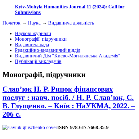
Kyiv-Mohyla Humanities Journal 11 (2024): Call for
Submissions
Початок
→
Наука
→
Видавнича діяльність
Наукові журнали
Монографії, підручники
Видавнича рада
Редакційно-видавничий відділ
Видавничий Дім "Києво-Могилянська Академія"
Публікації викладачів
Монографії, підручники
Слав’юк Н. Р. Ринок фінансових
послуг : навч. посіб. / Н. Р. Слав’юк, С.
В. Глущенко. – Київ : НаУКМА, 2022. –
206 с.
ISBN 978-617-7668-35-9