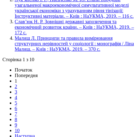
узагальненої макроекономічної симультативної моделі
української економіки з урахуванням рівня тінізації:
Інструктивні матеріали. – Київ : НаУКМА, 2019. – 116 с.
Слав’юк Н. Р. Зовнішні державні запозичення та
економічний розвиток країни. – Київ : НаУКМА, 2019. –
172 с.
Малиш Л. Принципи та правила вимірювання
структурних нерівностей у соціології : монографія / Ліна
Малиш. – Київ : НаУКМА, 2019. – 370 с.
Сторінка 1 з 10
Початок
Попередня
1
2
3
4
5
6
7
8
9
10
Наступна