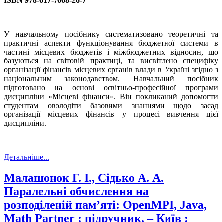
ISBN 978-617-7668-26-7
У навчальному посібнику систематизовано теоретичні та
практичні аспекти функціонування бюджетної системи в
частині місцевих бюджетів і міжбюджетних відносин, що
базуються на світовій практиці, та висвітлено специфіку
організації фінансів місцевих органів влади в Україні згідно з
національним законодавством. Навчальний посібник
підготовано на основі освітньо-професійної програми
дисципліни «Місцеві фінанси». Він покликаний допомогти
студентам оволодіти базовими знаннями щодо засад
організації місцевих фінансів у процесі вивчення цієї
дисципліни.
Детальніше...
Малашонок Г. І., Сідько А. А.
Паралельні обчислення на
розподіленій пам’яті: OpenMPI, Java,
Math Partner : підручник. – Київ :