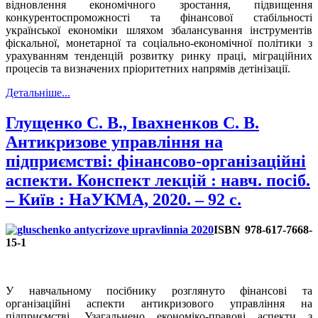
відновлення економічного зростання, підвищення
конкурентоспроможності та фінансової стабільності
української економіки шляхом збалансування інструментів
фіскальної, монетарної та соціально-економічної політики з
урахуванням тенденцій розвитку ринку праці, міграційних
процесів та визначених пріоритетних напрямів детінізації.
Детальніше...
Глущенко С. В., Івахненков С. В.
Антикризове управління на
підприємстві: фінансово-організаційні
аспекти. Конспект лекцій : навч. посіб.
– Київ : НаУКМА, 2020. – 92 с.
ISBN 978-617-7668-
15-1
У навчальному посібнику розглянуто фінансові та
організаційні аспекти антикризового управління на
підприємстві. Узагальнено економіко-правові аспекти з