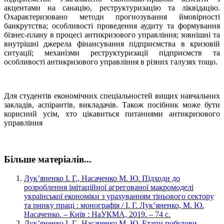
акцентами на санацію, реструктуризацію та ліквідацію.
Охарактеризовано методи прогнозування ймовірності
банкрутства; особливості проведення аудиту та формування
бізнес-плану в процесі антикризового управління; зовнішні та
внутрішні джерела фінансування підприємства в кризовій
ситуації; механізми реструктуризації підприємств та
особливості антикризового управління в різних галузях тощо.
Для студентів економічних спеціальностей вищих навчальних
закладів, аспірантів, викладачів. Також посібник може бути
корисний усім, хто цікавиться питаннями антикризового
управління
Більше матеріалів...
Лук’яненко І. Г., Насаченко М. Ю. Підходи до
розроблення імітаційної агрегованої макромоделі
української економіки з урахуванням тіньового сектору
та ринку праці : монографія / І. Г. Лук’яненко, М. Ю.
Насаченко. – Київ : НаУКМА, 2019. – 74 с.
Лук’яненко І. Г., Насаченко М. Ю. Етапи побудови