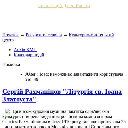
цикл лекцій Діани Клочко
Початок
→
Ресурси та сервіси
→
Культурно-мистецький
центр
Архів КМЦ
Календар подій
Помилка
JUser::_load: неможливо завантажити користувача
з id: 49
Сергій Рахманінов "Літургія св. Іоана
Златоуста"
Ця високохудожня музична пам'ятка слов'янської
культури, створена видатним російським композитором
Сергієм Рахманіновим влітку 1910 року, вперше прозвучала 25
листопада того ж року в Москві у виконанні Синодального