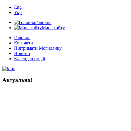
Eng
Укр
Головна
Мапа сайту
Головна
Контакти
Підтримати Могилянку
Новини
Календар подій
Актуально!
Мистецтво книги в Україні:
тисяча років історії