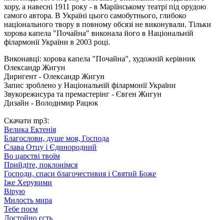
хору, а навесні 1911 року - в Маріїнському театрі під орудою
самого автора. В Україні цього самобутнього, глибоко
національного твору в повному обсязі не виконували. Тільки
хорова капела "Почайна" виконала його в Національній
філармонії України в 2003 році.
Виконавці: хорова капела "Почайна", художній керівник
Олександр Жигун
Диригент - Олександр Жигун
Запис зроблено у Національній філармонії України
Звукорежисура та премастерінг - Євген Жигун
Дизайн - Володимир Рацюк
Скачати mp3:
Велика Ектенія
Благослови, душе моя, Господа
Слава Отцу і Єдинородний
Во царстві твоїм
Прийдіте, поклонімся
Господи, спаси благочестивия і Святий Боже
Іже Херувими
Вірую
Милость мира
Тебе поєм
Достойно єсть