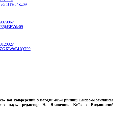
eG5JTHc4Zz09
7907906?
E5jd3FVdz09
0312032?
TZGJZWnBUQT09
ко- вої конференції з нагоди 405-ї річниці Києво-Могилянсь
о; наук. редактор Н. Яковенко. Київ : Видавничий 