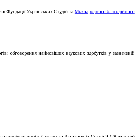
ої Фундації Українських Студій та
Міжнародного благодійного
логів) обговорення найновіших наукових здобутків у зазначеній
о сторіччя: поміж Сходом та Заходом» із Секції 9 (28 жовтня)