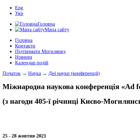
Eng
Укр
Головна
Мапа сайту
Головна
Контакти
Підтримати Могилянку
Новини
Календар подій
Початок
→
Наука
→
Дні науки (конференції)
Міжнародна наукова конференція «Ad f
(з нагоди 405-ї річниці Києво-Могилянсь
25 - 28 жовтня 2021