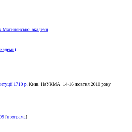
о-Могилянської академії
кадемії)
итуції 1710 р.
Київ, НаУКМА, 14-16 жовтня 2010 року
05
[
програма
]