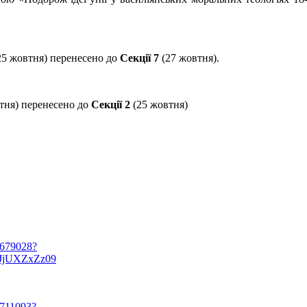
(25 жовтня) перенесено до
Секції 7
(27 жовтня).
втня) перенесено до
Секції 2
(25 жовтня)
7679028?
JjUXZxZz09
1711093?