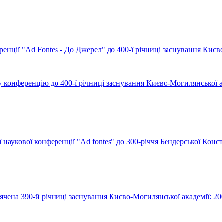
енції "Ad Fontes - До Джерел" до 400-ї річниці заснування Києв
ву конференцію до 400-ї річниці заснування Києво-Могилянської а
наукової конференції "Ad fontes" до 300-річчя Бендерської Конст
чена 390-й річниці заснування Києво-Могилянської академії: 20