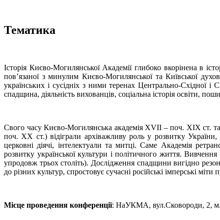
Тематика
Історія Києво-Могилянської Академії глибоко вкорінена в іст
пов’язаної з минулим Києво-Могилянської та Київської духо
українських і сусідніх з ними теренах Центрально-Східної і С
спадщина, діяльність вихованців, соціальна історія освіти, пош
Свого часу Києво-Могилянська академія XVII – поч. XIX ст. т
поч. XX ст.) відіграли архіважливу роль у розвитку України
церковні діячі, інтелектуали та митці. Саме Академія ретра
розвитку української культури і політичного життя. Вивчення
упродовж трьох століть). Дослідження спадщини вигідно резону
до різних культур, спростовує сучасні російські імперські міт
Місце проведення конференції
: НаУКМА, вул.Сковороди, 2, м