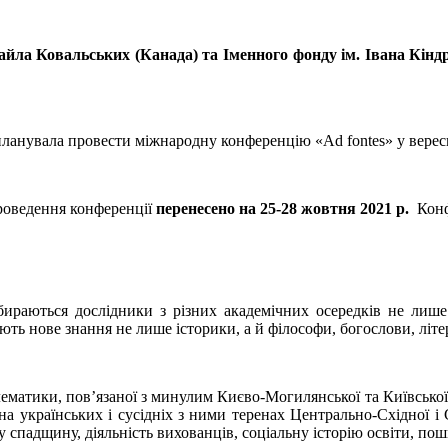
айла Ковальських (Канада) та Іменного фонду ім. Івана Кін
ланувала провести міжнародну конференцію «Ad fontes» у вересн
роведення конференції
перенесено на 25-28 жовтня 2021 р.
Конфе
бираються дослідники з різних академічних осередків не лише
ють нове знання не лише історики, а й філософи, богослови, літе
матики, пов’язаної з минулим Києво-Могилянської та Київської
а українських і сусідніх з ними теренах Центрально-Східної і 
 спадщину, діяльність вихованців, соціальну історію освіти, пош