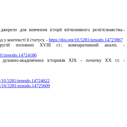
жерело для вивчення історії вітчизняного релігієзнавства.-
у контексті її статусу. -
https://doi.org/10.5281/zenodo.14723967
ругій половині ХVIII ст.: компаративний аналіз. -
5281/zenodo.14724180
х духовно-академічних істориків ХІХ – початку ХХ ст. -
org/10.5281/zenodo.14724622
org/10.5281/zenodo.14725609