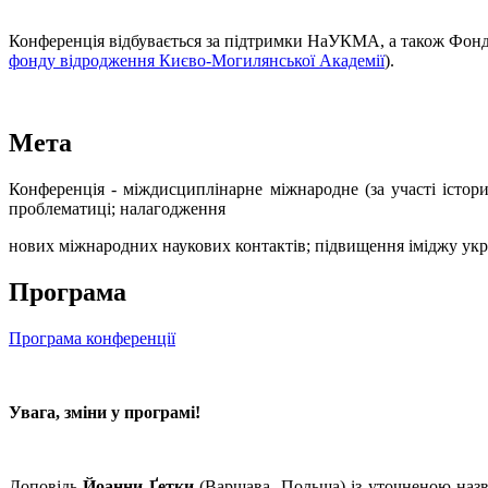
Конференція відбувається за підтримки НаУКМА, а також Фонду
фонду відродження Києво-Могилянської Академії
).
Мета
Конференція - міждисциплінарне міжнародне (за участі історик
проблематиці; налагодження
нових міжнародних наукових контактів; підвищення іміджу украї
Програма
Програма конференції
Увага, зміни у програмі!
Доповідь
Йоанни Ґетки
(Варшава, Польща) із уточненою назво