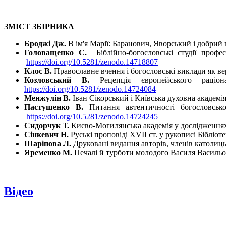
ЗМІСТ ЗБІРНИКА
Броджі Дж.
В ім'я Марії: Баранович, Яворський і добрий
Головащенко С.
Біблійно-богословські студії профес
https://doi.org/10.5281/zenodo.14718807
Клос В.
Православне вчення і богословські виклади як вер
Козловський В.
Рецепція європейського раціон
https://doi.org/10.5281/zenodo.14724084
Менжулін В.
Іван Сікорський і Київська духовна академія
Пастушенко В.
Питання автентичності богословсько
https://doi.org/10.5281/zenodo.14724245
Сидорчук Т.
Києво-Могилянська академія у дослідження
Сінкевич Н.
Руські проповіді XVII ст. у рукописі Бібліот
Шаріпова Л.
Друковані видання авторів, членів католиць
Яременко М.
Печалі й турботи молодого Василя Васильов
Відео