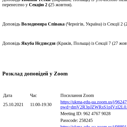
перенесено у
Секцію 2 (
25 жовтня).
Доповідь
Володимира Співака
(Чернігів, Україна) із Секції 2 
Доповідь
Якуба Нєдзвєдзя
(Краків, Польща) із Секції 7 (27 жо
Розклад доповідей у Zoom
Дата
Час
Посилання Zoom
https://ukma-edu-ua.zoom.us/j/9624
25.10.2021
11:00-19:30
pwd=dmV2R3pJZWRsS1pIVzI2L0
Meeting ID: 962 4767 9028
Passcode: 258245
https://ukma-edu-ua.zoom.us/j/9889