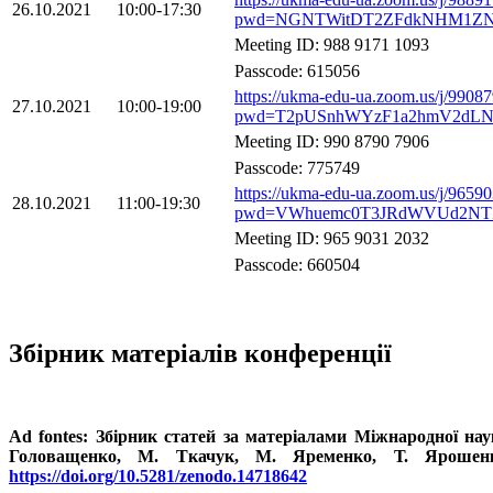
26.10.2021
10:00-17:30
pwd=NGNTWitDT2ZFdkNHM1ZN
Meeting ID: 988 9171 1093
Passcode: 615056
https://ukma-edu-ua.zoom.us/j/9908
27.10.2021
10:00-19:00
pwd=T2pUSnhWYzF1a2hmV2dLN
Meeting ID: 990 8790 7906
Passcode: 775749
https://ukma-edu-ua.zoom.us/j/9659
28.10.2021
11:00-19:30
pwd=VWhuemc0T3JRdWVUd2N
Meeting ID: 965 9031 2032
Passcode: 660504
Збірник матеріалів конференції
Ad fontes: Збірник статей за матеріалами Міжнародної нау
Головащенко, М. Ткачук, М. Яременко, Т. Ярошенк
https://doi.org/10.5281/zenodo.14718642