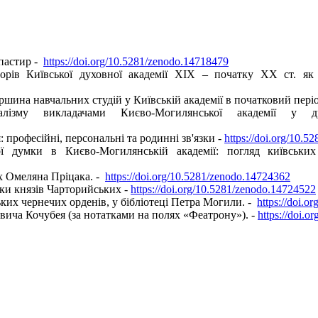
 пастир -
https://doi.org/10.5281/zenodo.14718479
орів Київської духовної академії XIX – початку XX ст. як д
шина навчальних студій у Київській академії в початковий період 
алізму викладачами Києво-Могилянської академії у д
: професійні, персональні та родинні зв'язки -
https://doi.org/10.
ї думки в Києво-Могилянській академії: погляд київськи
х Омеляна Пріцака. -
https://doi.org/10.5281/zenodo.14724362
еки князів Чарторийських -
https://doi.org/10.5281/zenodo.14724522
ких чернечих орденів, у бібліотеці Петра Могили. -
https://doi.
ича Кочубея (за нотатками на полях «Феатрону»). -
https://doi.