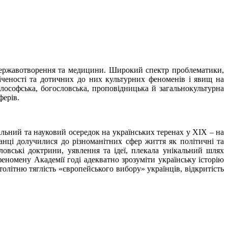
и, державотворення та медицини. Широкий спектр проблематики,
іченості та дотичних до них культурних феноменів і явищ на
філософська, богословська, проповідницька й загальнокультурна
ферів.
льний та науковий осередок на українських теренах у XIX – на
анці долучилися до різноманітних сфер життя як політичні та
ловські доктрини, уявлення та ідеї, плекала унікальний шлях
еномену Академії годі адекватно зрозуміти українську історію
олітню тяглість «європейського вибору» українців, відкритість