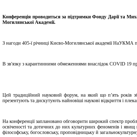
Конференція проводиться за підтримки Фонду Дарії та Мих
Могилянської Академії.
З нагоди 405-ї річниці Києво-Могилянської академії НаУКМА п
В зв'язку з карантинними обмеженнями внаслідок COVID 19 п
Цей традиційний науковий форум, на який що п’ять років з
презентують та дискутують найновіші наукові відкриття і плека
На конференції заплановано обговорити широкий спектр пробле
освіченості та дотичних до них культурних феноменів і явищ н
філософську, богословську, проповідницьку й загальнокультурну