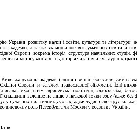
орію України, розвитку науки і освіти, культури та літератур
вної академій, а також якнайширше витлумачених освіти й осв
хідної Європи, зокрема історія, структура навчальних студій, 
ирення та застосування знань, історія читання й культурних транс
а Київська духовна академія (єдиний вищий богословський навча
, Східної Європи та загалом православної ойкумени. Їхні вихов
нслювала вихованцям європейські політичні, філософські, богос
 її спадщини важливе не лише з наукової точки зору (адже без ф
є у сучасних політичних умовах, адже чудово ілюструє кількаст
и про виключну роль Петербурга чи Москви у розвитку України.
.Київ