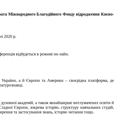
драта Міжнародного Благодійного Фонду відродження Києво-
і 2020 р.
ренція відбудеться в режимі он-лайн.
 України, а й Європи та Америки – своєрідна платформа, де
ратурознавці.
 духовної академій, а також якнайширше витлумачених освіти й
Східної Європи, зокрема історію, структуру навчальних студій,
ирення та застосування знань, історію читання тощо.