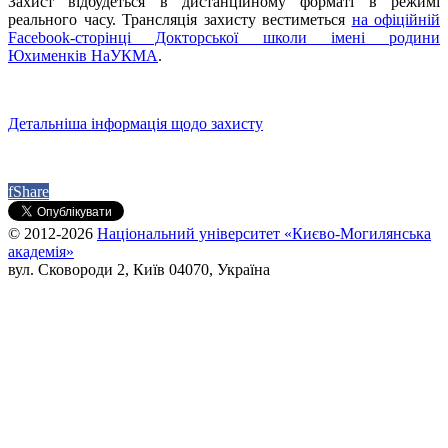
Захист відбудеться в дистанційному форматі в режимі
реального часу. Трансляція захисту вестиметься
на офіційній
Facebook-сторінці Докторської школи імені родини
Юхименків НаУКМА
.
Детальніша інформація щодо захисту
f
Share
© 2012-2026
Національний університет «Києво-Могилянська
академія»
вул. Сковороди 2, Київ 04070, Україна