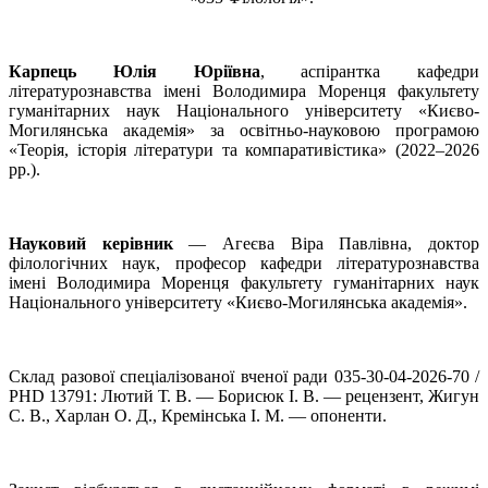
Карпець Юлія Юріївна
, аспірантка кафедри
літературознавства імені Володимира Моренця факультету
гуманітарних наук Національного університету «Києво-
Могилянська академія» за освітньо-науковою програмою
«Теорія, історія літератури та компаративістика» (2022–2026
рр.).
Науковий керівник
― Агеєва Віра Павлівна, доктор
філологічних наук, професор кафедри літературознавства
імені Володимира Моренця факультету гуманітарних наук
Національного університету «Києво-Могилянська академія».
Склад разової спеціалізованої вченої ради 035-30-04-2026-70 /
PHD 13791: Лютий Т. В. ― Борисюк І. В. ― рецензент, Жигун
С. В., Харлан О. Д., Кремінська І. М. ― опоненти.