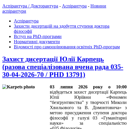
Аспірантура / Докторантура
-
Аспірантура
-
Новини
аспірантури
Аспірантура
Захисти дисертацій на здобуття ступеня доктора
філософії
Вступ на PhD-програми
Нормативні документи
Відомості про самооцінювання освітніх PhD-програм
Захист дисертації Юлії Карпець
(разова спеціалізована вчена рада 035-
30-04-2026-70 / PHD 13791)
03 липня 2026 року о 10:00
відбудеться захист дисертації Карпець
Юлії Юріївни «Феномен
“безґрунтянства” у творчості Миколи
Хвильового та В. Домонтовича» з
метою присудження ступеня доктора
філософії у галузі 03 «Гуманітарні
науки» за спеціальністю
«035 Філологія».