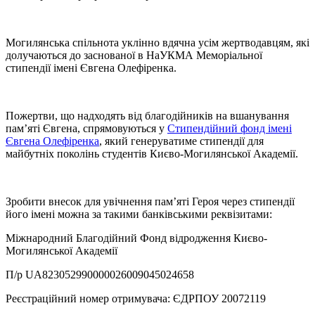
Могилянська спільнота уклінно вдячна усім жертводавцям, які
долучаються до заснованої в НаУКМА Меморіальної
стипендії імені Євгена Олефіренка.
Пожертви, що надходять від благодійників на вшанування
пам’яті Євгена, спрямовуються у
Стипендійний фонд імені
Євгена Олефіренка
, який генеруватиме стипендії для
майбутніх поколінь студентів Києво-Могилянської Академії.
Зробити внесок для увічнення пам’яті Героя через стипендії
його імені можна за такими банківськими реквізитами:
Міжнародний Благодійний Фонд відродження Києво-
Могилянської Академії
П/р UA823052990000026009045024658
Реєстраційний номер отримувача: ЄДРПОУ 20072119