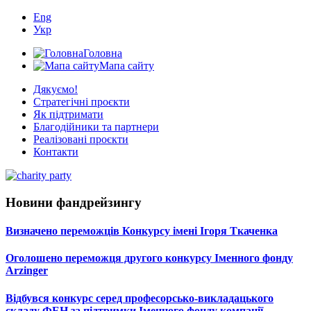
Eng
Укр
Головна
Мапа сайту
Дякуємо!
Стратегічні проєкти
Як підтримати
Благодійники та партнери
Реалізовані проєкти
Контакти
Новини фандрейзингу
Визначено переможців Конкурсу імені Ігоря Ткаченка
Оголошено переможця другого конкурсу Іменного фонду
Arzinger
Відбувся конкурс серед професорсько-викладацького
складу ФЕН за підтримки Іменного фонду компанії