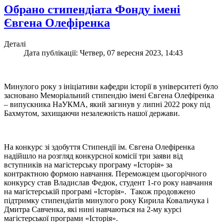
Обрано стипендіата Фонду імені
Євгена Олефіренка
Деталі
Дата публікації: Четвер, 07 вересня 2023, 14:43
Минулого року з ініціативи кафедри історії в університеті було
засновано Меморіальний стипендію імені Євгена Олефіренка
– випускника НаУКМА, який загинув у липні 2022 року під
Бахмутом, захищаючи незалежність нашої держави.
На конкурс зі здобуття Стипендії ім. Євгена Олефіренка
надійшло на розгляд конкурсної комісії три заяви від
вступників на магістерську програму «Історія» за
контрактною формою навчання. Переможцем цьогорічного
конкурсу став Владислав Федюк, студент 1-го року навчання
на магістерській програмі «Історія». Також продовжено
підтримку стипендіатів минулого року Кирила Ковальчука і
Дмитра Савченка, які нині навчаються на 2-му курсі
магістерської програми «Історія».