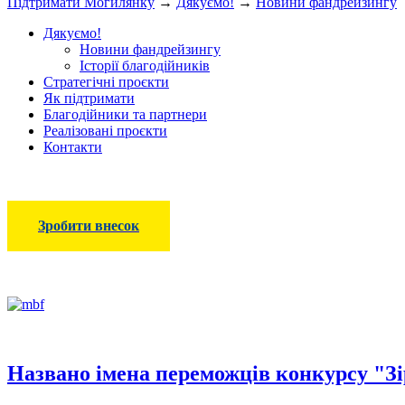
Підтримати Могилянку
→
Дякуємо!
→
Новини фандрейзингу
Дякуємо!
Новини фандрейзингу
Історії благодійників
Стратегічні проєкти
Як підтримати
Благодійники та партнери
Реалізовані проєкти
Контакти
Зробити внесок
Названо імена переможців конкурсу "