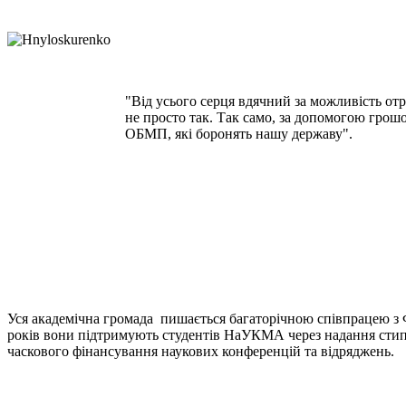
"Від усього серця вдячний за можливість отр
не просто так. Так само, за допомогою грошо
ОБМП, які боронять нашу державу".
Уся академічна громада пишається багаторічною співпрацею з
років вони підтримують студентів НаУКМА через надання стипе
часкового фінансування наукових конференцій та відряджень.