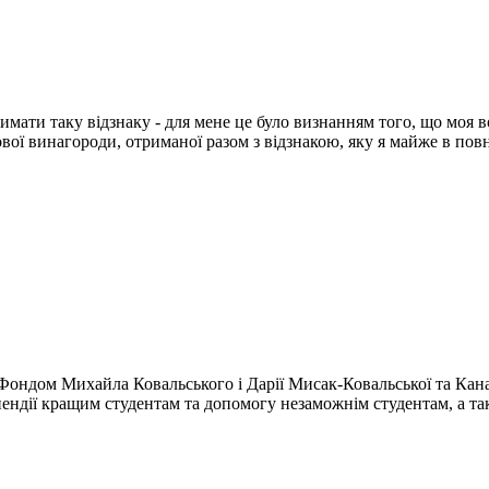
имати таку відзнаку - для мене це було визнанням того, що моя в
вої винагороди, отриманої разом з відзнакою, яку я майже в повн
Фондом Михайла Ковальського і Дарії Мисак-Ковальської та Кан
ндії кращим студентам та допомогу незаможнім студентам, а так