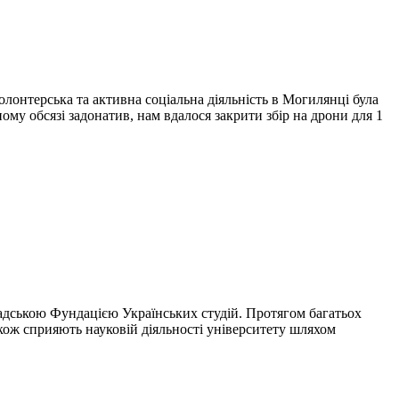
олонтерська та активна соціальна діяльність в Могилянці була
ому обсязі задонатив, нам вдалося закрити збір на дрони для 1
адською Фундацією Українських студій. Протягом багатьох
ож сприяють науковій діяльності університету шляхом