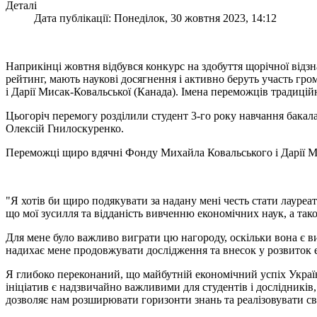
Деталі
Дата публікації: Понеділок, 30 жовтня 2023, 14:12
Наприкінці жовтня відбувся конкурс на здобуття щорічної відз
рейтинг, мають наукові досягнення і активно беруть участь гр
і Дарії Мисак-Ковальської (Канада). Імена переможців традиці
Цьогоріч перемогу
розділили студент 3-го року навчання бака
Олексій Гнилоскуренко.
Переможці щиро вдячні Фонду Михайла Ковальського і Дарії Ми
"Я хотів би щиро подякувати за надану мені честь стати лауреа
що мої зусилля та відданість вивченню економічних наук, а та
Для мене було важливо виграти цю нагороду, оскільки вона є в
надихає мене продовжувати дослідження та внесок у розвиток е
Я глибоко переконаний, що майбутній економічний успіх Україн
ініціатив є надзвичайно важливими для студентів і дослідникі
дозволяє нам розширювати горизонти знань та реалізовувати св