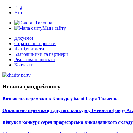
Eng
Укр
Головна
Мапа сайту
Дякуємо!
Стратегічні проєкти
Як підтримати
Благодійники та партнери
Реалізовані проєкти
Контакти
Новини фандрейзингу
Визначено переможців Конкурсу імені Ігоря Ткаченка
Оголошено переможця другого конкурсу Іменного фонду Arz
Відбувся конкурс серед професорсько-викладацького складу