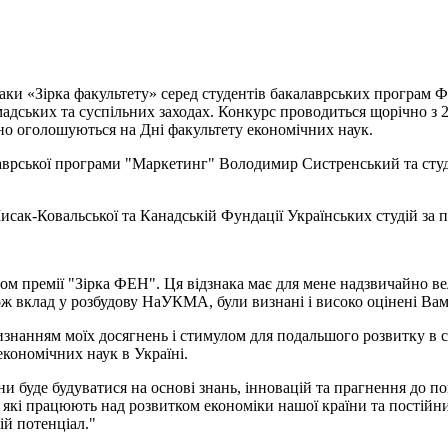
наки «Зірка факультету» серед студентів бакалаврських програм 
омадських та суспільних заходах. Конкурс проводиться щорічно 
йно оголошуються на Дні факультету економічних наук.
лаврської програми "Маркетинг" Володимир Систренський та студ
сак-Ковальської та Канадській Фундації Українських студій за п
том премії "Зірка ФЕН". Ця відзнака має для мене надзвичайно ве
кож вклад у розбудову НаУКМА, були визнані і високо оцінені Вам
изнанням моїх досягнень і стимулом для подальшого розвитку в 
кономічних наук в Україні.
и буде будуватися на основі знань, інновацій та прагнення до 
в, які працюють над розвитком економіки нашої країни та пості
ій потенціал."