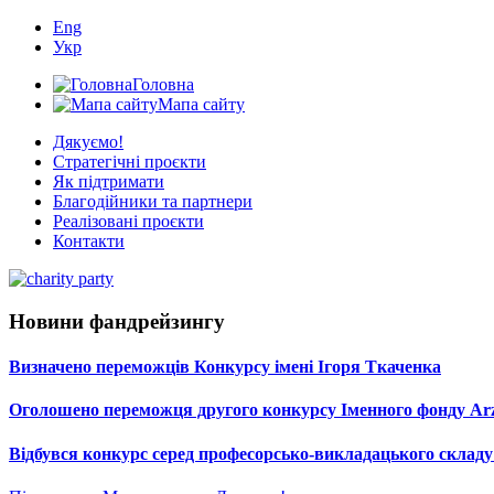
Eng
Укр
Головна
Мапа сайту
Дякуємо!
Стратегічні проєкти
Як підтримати
Благодійники та партнери
Реалізовані проєкти
Контакти
Новини фандрейзингу
Визначено переможців Конкурсу імені Ігоря Ткаченка
Оголошено переможця другого конкурсу Іменного фонду Arz
Відбувся конкурс серед професорсько-викладацького складу