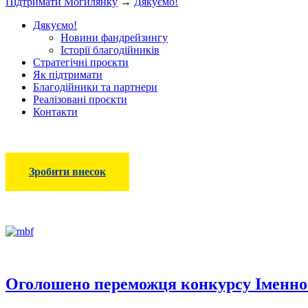
Підтримати Могилянку
→
Дякуємо!
Дякуємо!
Новини фандрейзингу
Історії благодійників
Стратегічні проєкти
Як підтримати
Благодійники та партнери
Реалізовані проєкти
Контакти
Зробити внесок
Оголошено переможця конкурсу Іменног