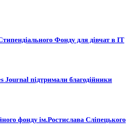
типендіального Фонду для дівчат в ІТ
s Journal підтримали благодійники
ного фонду ім.Ростислава Сліпецького