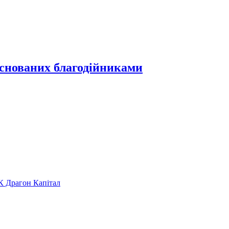
аснованих благодійниками
К Драгон Капітал