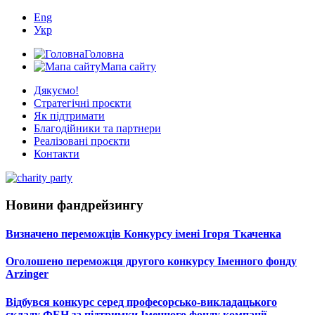
Eng
Укр
Головна
Мапа сайту
Дякуємо!
Стратегічні проєкти
Як підтримати
Благодійники та партнери
Реалізовані проєкти
Контакти
Новини фандрейзингу
Визначено переможців Конкурсу імені Ігоря Ткаченка
Оголошено переможця другого конкурсу Іменного фонду
Arzinger
Відбувся конкурс серед професорсько-викладацького
складу ФЕН за підтримки Іменного фонду компанії