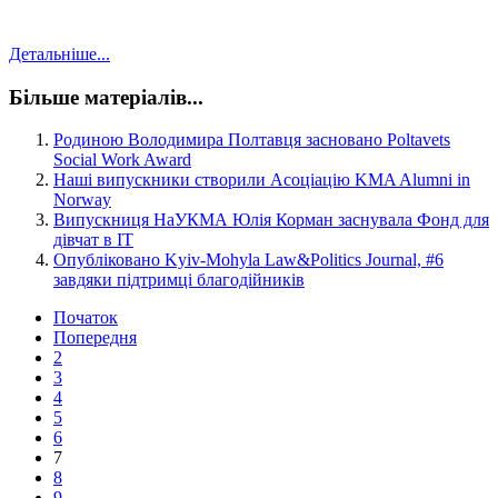
Детальніше...
Більше матеріалів...
Родиною Володимира Полтавця засновано Poltavets
Social Work Award
Наші випускники створили Асоціацію KMA Alumni in
Norway
Випускниця НаУКМА Юлія Корман заснувала Фонд для
дівчат в ІТ
Опубліковано Kyiv-Mohyla Law&Politics Journal, #6
завдяки підтримці благодійників
Початок
Попередня
2
3
4
5
6
7
8
9