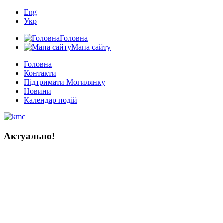
Eng
Укр
Головна
Мапа сайту
Головна
Контакти
Підтримати Могилянку
Новини
Календар подій
Актуально!
Мистецтво книги в Україні:
тисяча років історії