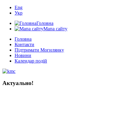
Eng
Укр
Головна
Мапа сайту
Головна
Контакти
Підтримати Могилянку
Новини
Календар подій
Актуально!
Мистецтво книги в Україні:
тисяча років історії